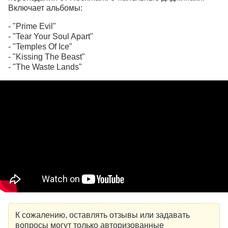
Включает альбомы:
- "Prime Evil"
- "Tear Your Soul Apart"
- "Temples Of Ice"
- "Kissing The Beast"
- "The Waste Lands"
К сожалению, оставлять отзывы или задавать
вопросы могут только авторизованные