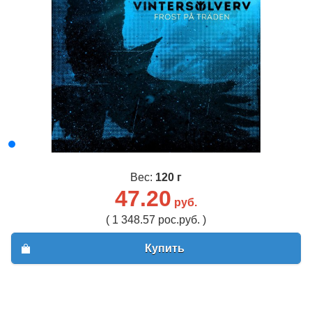
Вес:
120 г
47.20
руб.
( 1 348.57 рос.руб. )
Купить