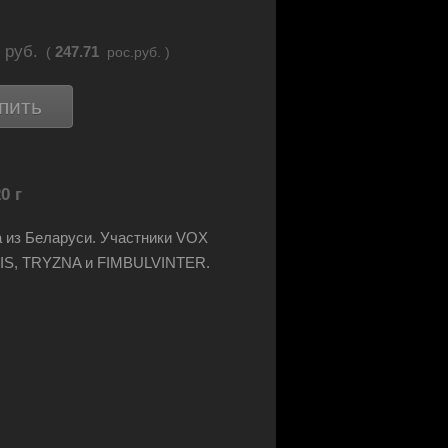
7
руб.
247.71
(
рос.руб. )
пить
0 г
 из Беларуси. Участники VOX
S, TRYZNA и FIMBULVINTER.