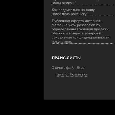
наши релизы?
Как подписаться на нашу
новостную рассылку?
Публичная оферта интернет-
магазина www.possession.by,
определяющая условия продажи,
обмена и возврата товаров и
сохранения конфиденциальности
покупателя.
ПРАЙС-ЛИСТЫ
Скачать файл Excel
Каталог Possession