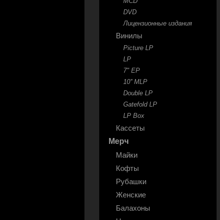
MCD
DVD
Лицензионные издания
Винилы
Picture LP
LP
7" EP
10'' MLP
Double LP
Gatefold LP
LP Box
Кассеты
Мерч
Майки
Кофты
Рубашки
Женские
Балахоны