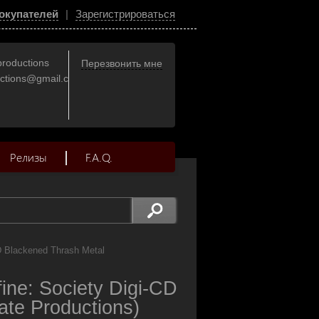
окупателей
|
Зарегистрироваться
productions
Перезвонить мне
uctions@gmail.com
Релизы
F.A.Q.
D Blackened Thrash Metal
e: Society Digi-CD
ate Productions)