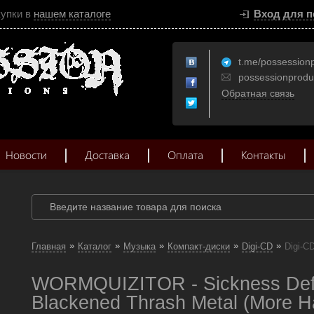
купки в
нашем каталоге
Вход для п
t.me/possession
possessionprod
Обратная связь
Новости
Доставка
Оплата
Контакты
»
»
»
»
»
Главная
Каталог
Музыка
Компакт-диски
Digi-CD
Digi-C
WORMQUIZITOR - Sickness Defin
Blackened Thrash Metal (More H