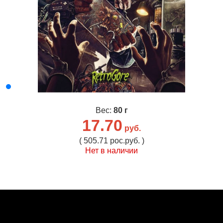
Вес:
80 г
17.70
руб.
( 505.71 рос.руб. )
Нет в наличии