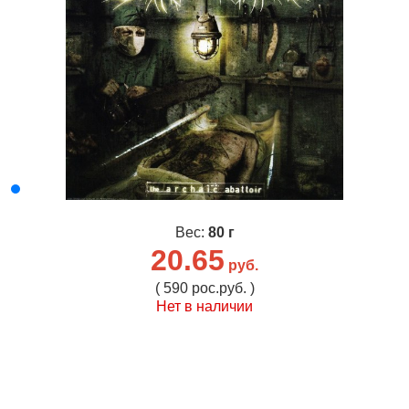
Вес:
80 г
20.65
руб.
( 590 рос.руб. )
Нет в наличии