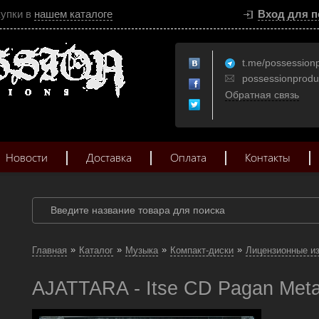
купки в
нашем каталоге
Вход для п
t.me/possession
possessionprod
Обратная связь
Новости
Доставка
Оплата
Контакты
»
»
»
»
Главная
Каталог
Музыка
Компакт-диски
Лицензионные и
AJATTARA - Itse CD Pagan Meta