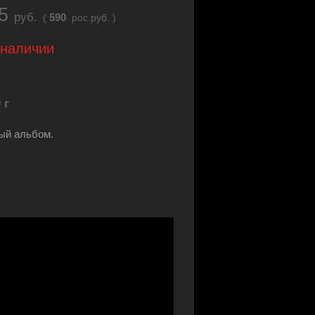
65
руб.
590
(
рос.руб. )
 наличии
 г
ый альбом.