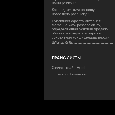
наши релизы?
Как подписаться на нашу
новостную рассылку?
Публичная оферта интернет-
магазина www.possession.by,
определяющая условия продажи,
обмена и возврата товаров и
сохранения конфиденциальности
покупателя.
ПРАЙС-ЛИСТЫ
Скачать файл Excel
Каталог Possession