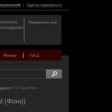
окупателей
|
Зарегистрироваться
productions
Перезвонить мне
uctions@gmail.com
Релизы
F.A.Q.
»
здания
CD Pagan Metal
l (Фоно)