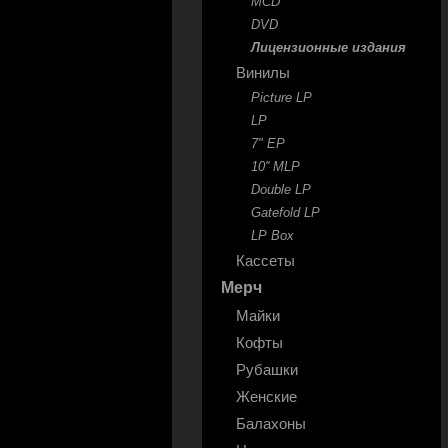
MCD
DVD
Лицензионные издания
Винилы
Picture LP
LP
7" EP
10'' MLP
Double LP
Gatefold LP
LP Box
Кассеты
Мерч
Майки
Кофты
Рубашки
Женские
Балахоны