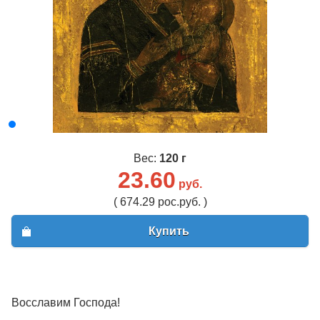
Вес:
120 г
23.60
руб.
( 674.29 рос.руб. )
Купить
Восславим Господа!