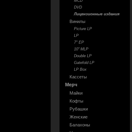
MCD
DVD
Лицензионные издания
Винилы
Picture LP
LP
7" EP
10'' MLP
Double LP
Gatefold LP
LP Box
Кассеты
Мерч
Майки
Кофты
Рубашки
Женские
Балахоны