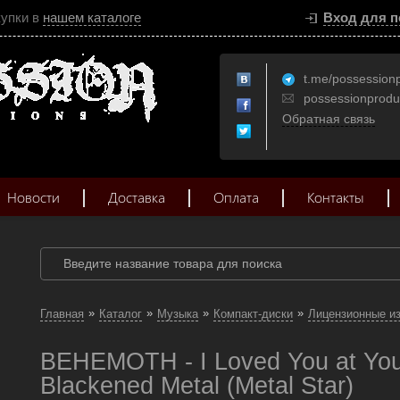
купки в
нашем каталоге
Вход для п
t.me/possession
possessionprod
Обратная связь
Новости
Доставка
Оплата
Контакты
»
»
»
»
Главная
Каталог
Музыка
Компакт-диски
Лицензионные и
BEHEMOTH - I Loved You at You
Blackened Metal (Metal Star)