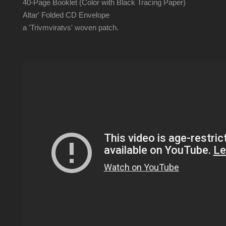
40-Page Booklet (Color with Black Tracing Paper)
Altar' Folded CD Envelope
a 'Trivmviratvs' woven patch.