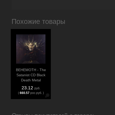
Похожие товары
BEHEMOTH - The
Satanist CD Black
Death Metal
23.12
руб.
(
660.57
рос.руб. )