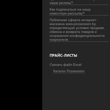
наши релизы?
Как подписаться на нашу
новостную рассылку?
Публичная оферта интернет-
магазина www.possession.by,
определяющая условия продажи,
обмена и возврата товаров и
сохранения конфиденциальности
покупателя.
ПРАЙС-ЛИСТЫ
Скачать файл Excel
Каталог Possession