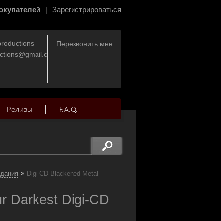
окупателей
|
Зарегистрироваться
productions
Перезвонить мне
uctions@gmail.com
Релизы
F.A.Q.
»
здания
Digi-CD Blackened Metal
r Darkest Digi-CD