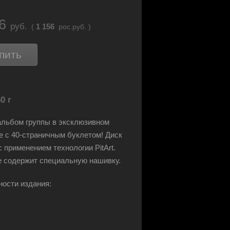
46
руб.
1 156
(
рос.руб. )
пить
0 г
льбом группы в эксклюзивном
е с 40-страничным буклетом! Диск
с применением технологии PitArt.
 содержит специальную нашивку.
ости издания: