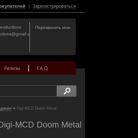
окупателей
|
Зарегистрироваться
productions
Перезвонить мне
uctions@gmail.com
Релизы
F.A.Q.
»
здания
Digi-MCD Doom Metal
igi-MCD Doom Metal