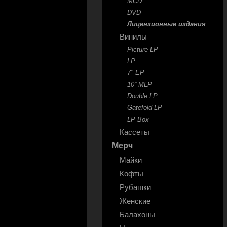
MCD
DVD
Лицензионные издания
Винилы
Picture LP
LP
7" EP
10'' MLP
Double LP
Gatefold LP
LP Box
Кассеты
Мерч
Майки
Кофты
Рубашки
Женские
Балахоны