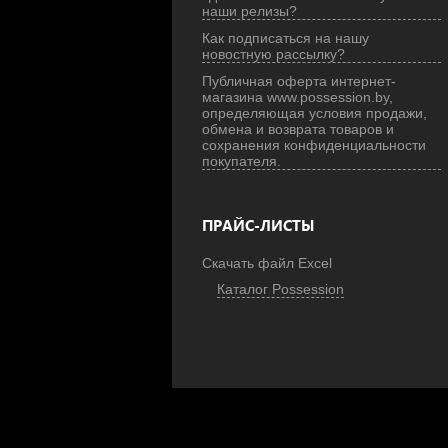
наши релизы?
Как подписаться на нашу
новостную рассылку?
Публичная оферта интернет-
магазина www.possession.by,
определяющая условия продажи,
обмена и возврата товаров и
сохранения конфиденциальности
покупателя.
ПРАЙС-ЛИСТЫ
Скачать файл Excel
Каталог Possession