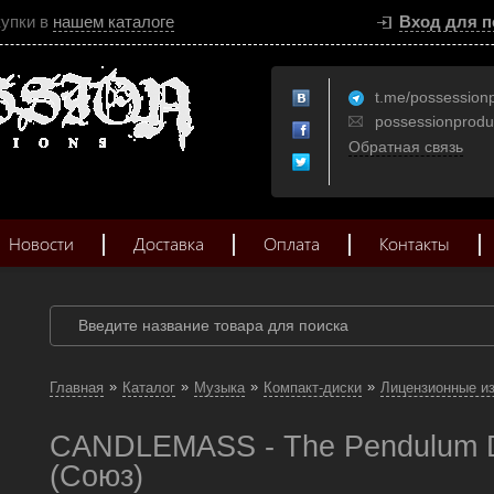
купки в
нашем каталоге
Вход для п
t.me/possession
possessionprod
Обратная связь
Новости
Доставка
Оплата
Контакты
»
»
»
»
Главная
Каталог
Музыка
Компакт-диски
Лицензионные и
CANDLEMASS - The Pendulum D
(Союз)