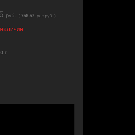
55
руб.
758.57
(
рос.руб. )
 наличии
0 г