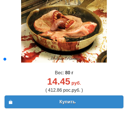
Вес:
80 г
14.45
руб.
( 412.86 рос.руб. )
Купить