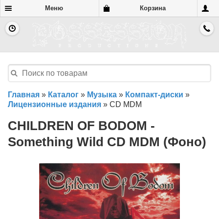
Меню
Корзина
Главная
»
Каталог
»
Музыка
»
Компакт-диски
»
Лицензионные издания
»
CD MDM
CHILDREN OF BODOM -
Something Wild CD MDM (Фоно)