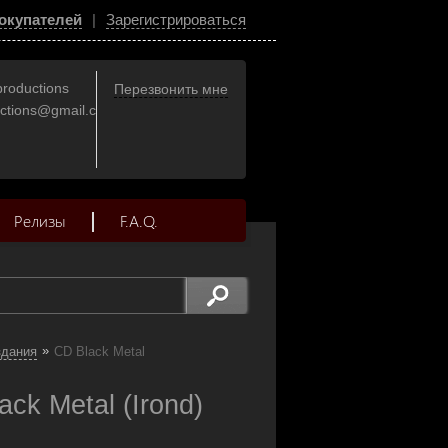
окупателей
|
Зарегистрироваться
productions
Перезвонить мне
uctions@gmail.com
Релизы
F.A.Q.
»
здания
CD Black Metal
k Metal (Irond)