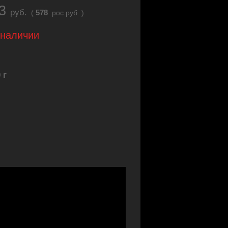
23
руб.
578
(
рос.руб. )
 наличии
 г