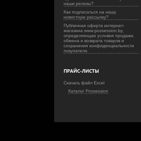
наши релизы?
Как подписаться на нашу
новостную рассылку?
Публичная оферта интернет-
магазина www.possession.by,
определяющая условия продажи,
обмена и возврата товаров и
сохранения конфиденциальности
покупателя.
ПРАЙС-ЛИСТЫ
Скачать файл Excel
Каталог Possession