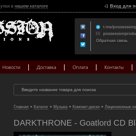
купки в
нашем каталоге
Вход для п
t.me/possession
possessionprod
Обратная связь
Новости
Доставка
Оплата
Контакты
»
»
»
»
Главная
Каталог
Музыка
Компакт-диски
Лицензионные и
DARKTHRONE - Goatlord CD Blac