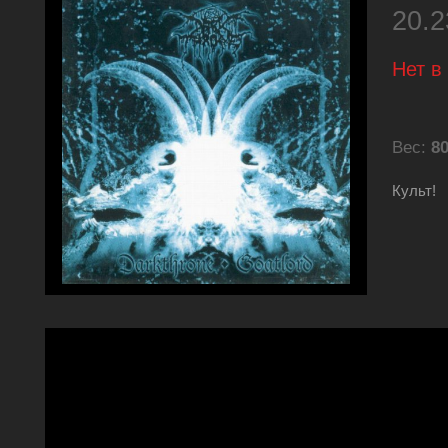
20.
Нет в
Вес:
80
Культ!