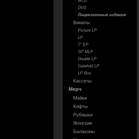
MCD
DVD
Лицензионные издания
Винилы
Picture LP
LP
7" EP
10'' MLP
Double LP
Gatefold LP
LP Box
Кассеты
Мерч
Майки
Кофты
Рубашки
Женские
Балахоны