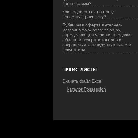
наши релизы?
Как подписаться на нашу
новостную рассылку?
Публичная оферта интернет-
магазина www.possession.by,
определяющая условия продажи,
обмена и возврата товаров и
сохранения конфиденциальности
покупателя.
ПРАЙС-ЛИСТЫ
Скачать файл Excel
Каталог Possession