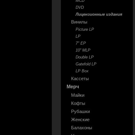
MCD
DVD
Лицензионные издания
Винилы
Picture LP
LP
7" EP
10'' MLP
Double LP
Gatefold LP
LP Box
Кассеты
Мерч
Майки
Кофты
Рубашки
Женские
Балахоны