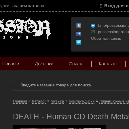
купки в
нашем каталоге
Вход для п
t.me/possession
possessionprod
Обратная связь
Новости
Доставка
Оплата
Контакты
»
»
»
»
Главная
Каталог
Музыка
Компакт-диски
Лицензионные и
DEATH - Human CD Death Metal