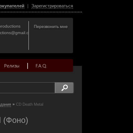
окупателей
|
Зарегистрироваться
productions
Перезвонить мне
uctions@gmail.com
Релизы
F.A.Q.
»
здания
CD Death Metal
 (Фоно)