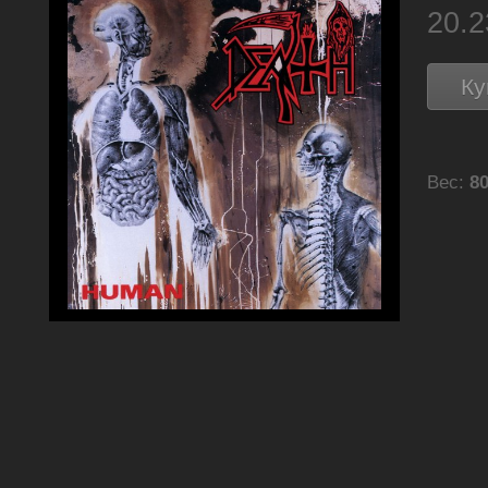
20.
Ку
Вес:
80