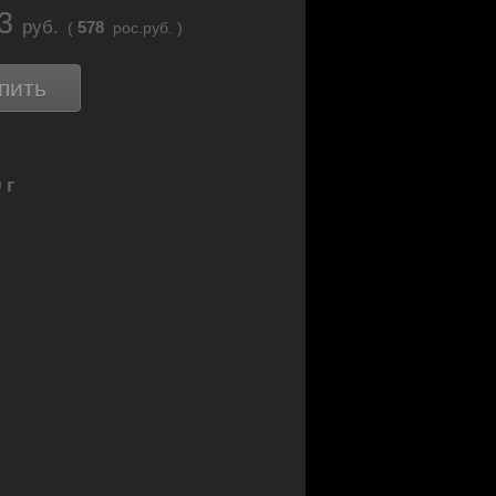
23
руб.
578
(
рос.руб. )
пить
 г