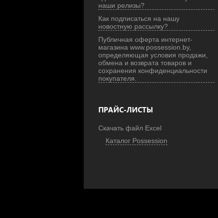
наши релизы?
Как подписаться на нашу
новостную рассылку?
Публичная оферта интернет-
магазина www.possession.by,
определяющая условия продажи,
обмена и возврата товаров и
сохранения конфиденциальности
покупателя.
ПРАЙС-ЛИСТЫ
Скачать файл Excel
Каталог Possession