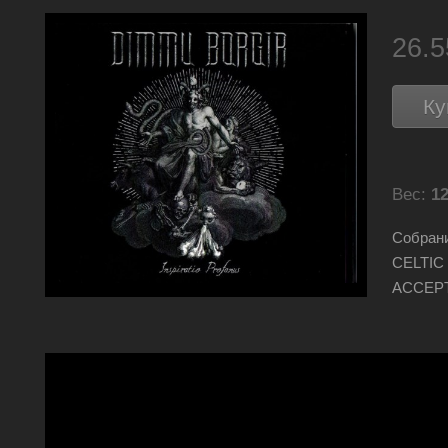
26.
Ку
Вес:
12
Собран
CELTIC
ACCEPT