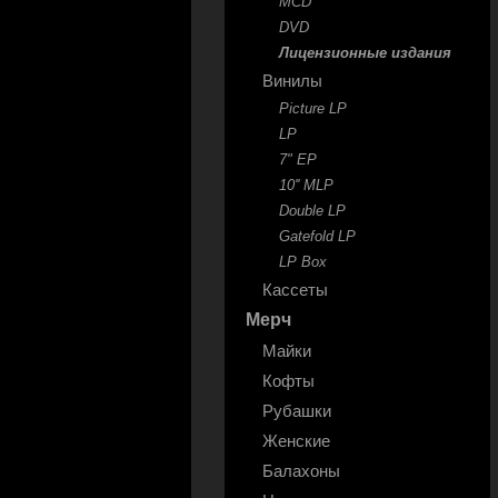
MCD
DVD
Лицензионные издания
Винилы
Picture LP
LP
7" EP
10'' MLP
Double LP
Gatefold LP
LP Box
Кассеты
Мерч
Майки
Кофты
Рубашки
Женские
Балахоны