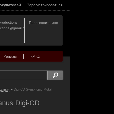
окупателей
|
Зарегистрироваться
productions
Перезвонить мне
uctions@gmail.com
Релизы
F.A.Q.
»
здания
Digi-CD Symphonic Metal
anus Digi-CD