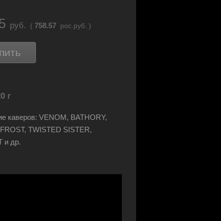
55
руб.
758.57
(
рос.руб. )
пить
0 г
ие каверов: VENOM, BATHORY,
 FROST, TWISTED SISTER,
 и др.