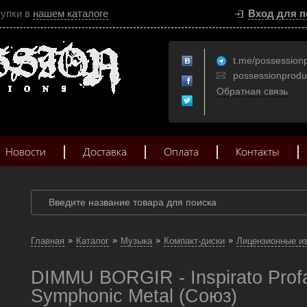
купки в
нашем каталоге
Вход для п
t.me/possession
possessionprod
Обратная связь
Новости
Доставка
Оплата
Контакты
»
»
»
»
Главная
Каталог
Музыка
Компакт-диски
Лицензионные и
DIMMU BORGIR - Inspirato Prof
Symphonic Metal (Союз)