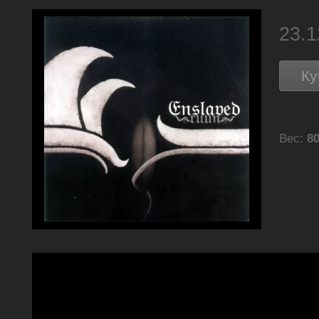
23.
Ку
Вес:
80