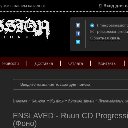
купки в
нашем каталоге
Вход для п
t.me/possession
possessionprod
Обратная связь
Новости
Доставка
Оплата
Контакты
»
»
»
»
Главная
Каталог
Музыка
Компакт-диски
Лицензионные и
ENSLAVED - Ruun CD Progressiv
(Фоно)