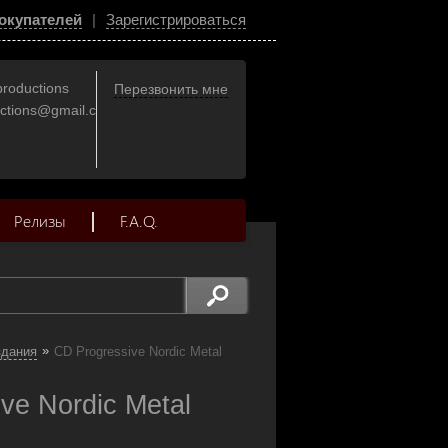
окупателей
|
Зарегистрироваться
productions
Перезвонить мне
uctions@gmail.com
Релизы
F.A.Q.
»
здания
CD Progressive Nordic Metal
e Nordic Metal