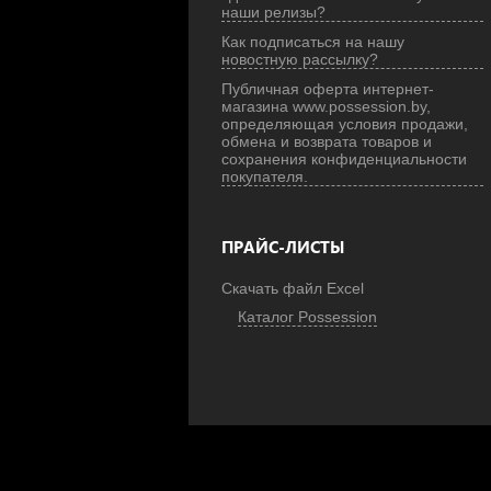
наши релизы?
Как подписаться на нашу
новостную рассылку?
Публичная оферта интернет-
магазина www.possession.by,
определяющая условия продажи,
обмена и возврата товаров и
сохранения конфиденциальности
покупателя.
ПРАЙС-ЛИСТЫ
Скачать файл Excel
Каталог Possession