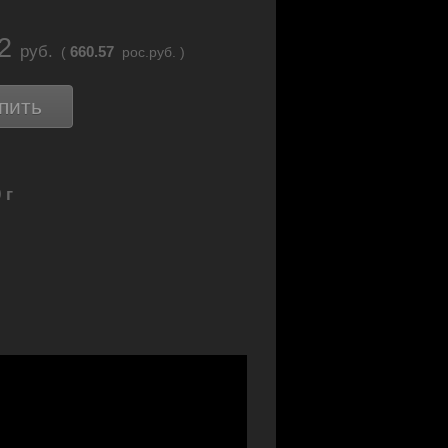
12
руб.
660.57
(
рос.руб. )
пить
 г