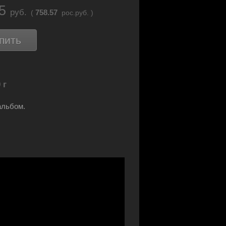
55
руб.
758.57
(
рос.руб. )
пить
 г
альбом.