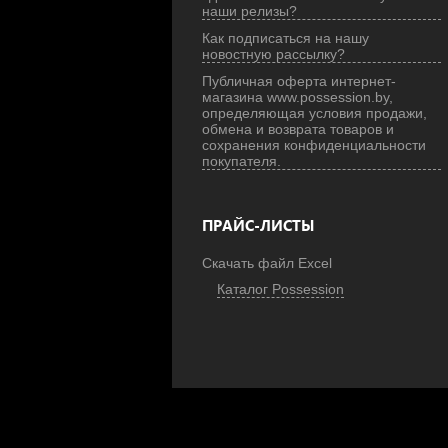
наши релизы?
Как подписаться на нашу
новостную рассылку?
Публичная оферта интернет-
магазина www.possession.by,
определяющая условия продажи,
обмена и возврата товаров и
сохранения конфиденциальности
покупателя.
ПРАЙС-ЛИСТЫ
Скачать файл Excel
Каталог Possession