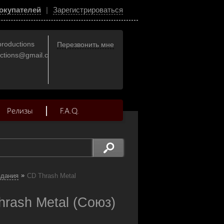
окупателей
|
Зарегистрироваться
productions
Перезвонить мне
uctions@gmail.com
Релизы
F.A.Q.
»
здания
CD Thrash Metal
rash Metal (Союз)