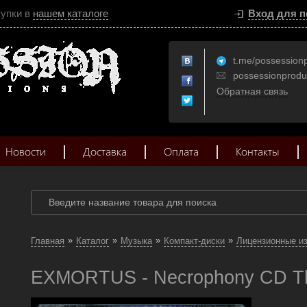
купки в
нашем каталоге
Вход для п
t.me/possession
possessionprod
Обратная связь
Новости
Доставка
Оплата
Контакты
»
»
»
»
Главная
Каталог
Музыка
Компакт-диски
Лицензионные и
EXMORTUS - Necrophony CD Th