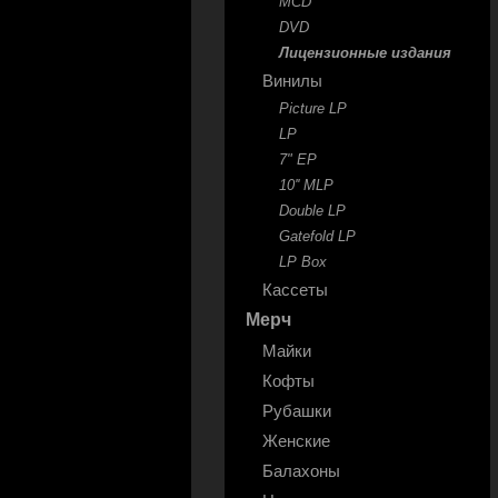
MCD
DVD
Лицензионные издания
Винилы
Picture LP
LP
7" EP
10'' MLP
Double LP
Gatefold LP
LP Box
Кассеты
Мерч
Майки
Кофты
Рубашки
Женские
Балахоны