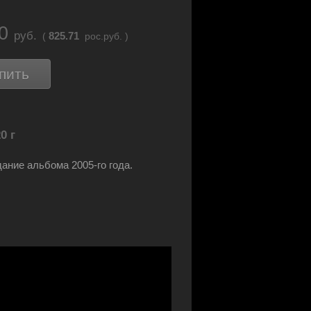
90
руб.
825.71
(
рос.руб. )
пить
0 г
ание альбома 2005-го года.