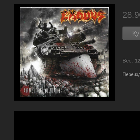
28.
Ку
Вес:
12
Переизд