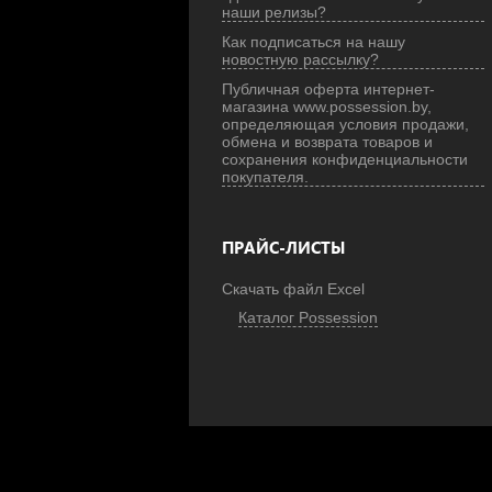
наши релизы?
Как подписаться на нашу
новостную рассылку?
Публичная оферта интернет-
магазина www.possession.by,
определяющая условия продажи,
обмена и возврата товаров и
сохранения конфиденциальности
покупателя.
ПРАЙС-ЛИСТЫ
Скачать файл Excel
Каталог Possession