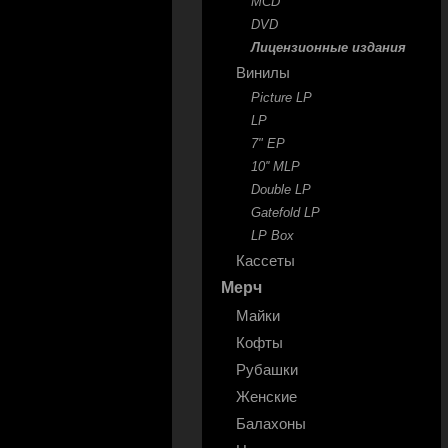
MCD
DVD
Лицензионные издания
Винилы
Picture LP
LP
7" EP
10'' MLP
Double LP
Gatefold LP
LP Box
Кассеты
Мерч
Майки
Кофты
Рубашки
Женские
Балахоны