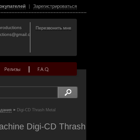
окупателей
|
Зарегистрироваться
productions
Перезвонить мне
uctions@gmail.com
Релизы
F.A.Q.
»
здания
Digi-CD Thrash Metal
achine Digi-CD Thrash