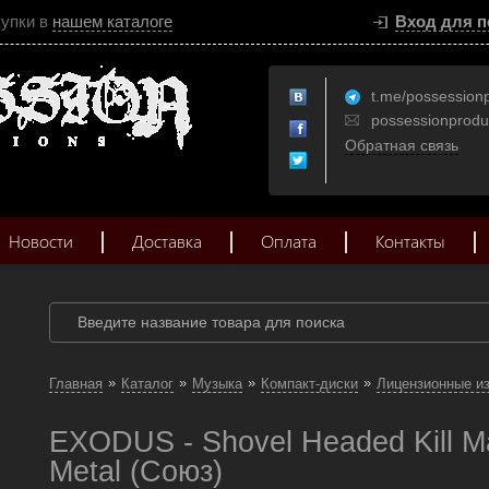
купки в
нашем каталоге
Вход для п
t.me/possession
possessionprod
Обратная связь
Новости
Доставка
Оплата
Контакты
»
»
»
»
Главная
Каталог
Музыка
Компакт-диски
Лицензионные и
EXODUS - Shovel Headed Kill M
Metal (Союз)