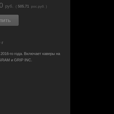
70
руб.
505.71
(
рос.руб. )
пить
 г
2016-го года. Включает каверы на
RAM и GRIP INC.