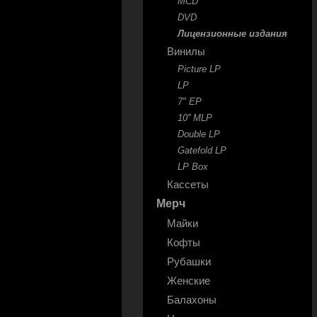
MCD
DVD
Лицензионные издания
Винилы
Picture LP
LP
7" EP
10'' MLP
Double LP
Gatefold LP
LP Box
Кассеты
Мерч
Майки
Кофты
Рубашки
Женские
Балахоны