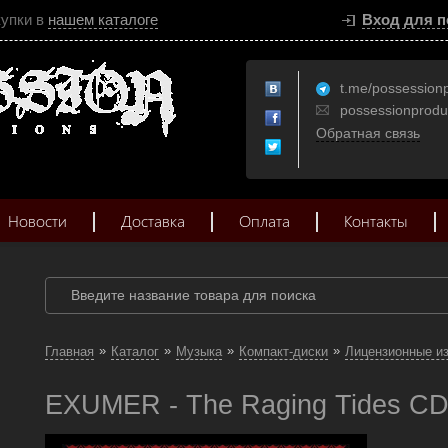
купки в
нашем каталоге
Вход для п
t.me/possession
possessionprod
Обратная связь
Новости
Доставка
Оплата
Контакты
»
»
»
»
Главная
Каталог
Музыка
Компакт-диски
Лицензионные и
EXUMER - The Raging Tides CD 