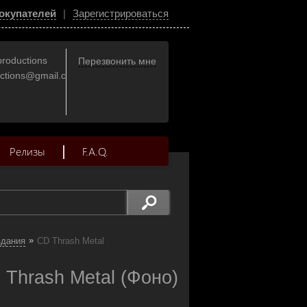
окупателей
|
Зарегистрироваться
productions
Перезвонить мне
uctions@gmail.com
Релизы
F.A.Q.
»
здания
CD Thrash Metal
Thrash Metal (Фоно)