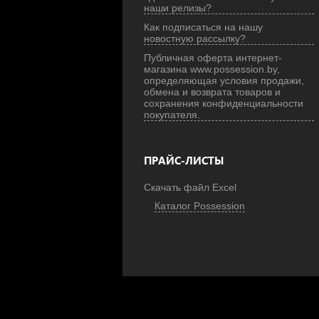
наши релизы?
Как подписаться на нашу
новостную рассылку?
Публичная оферта интернет-
магазина www.possession.by,
определяющая условия продажи,
обмена и возврата товаров и
сохранения конфиденциальности
покупателя.
ПРАЙС-ЛИСТЫ
Скачать файл Excel
Каталог Possession