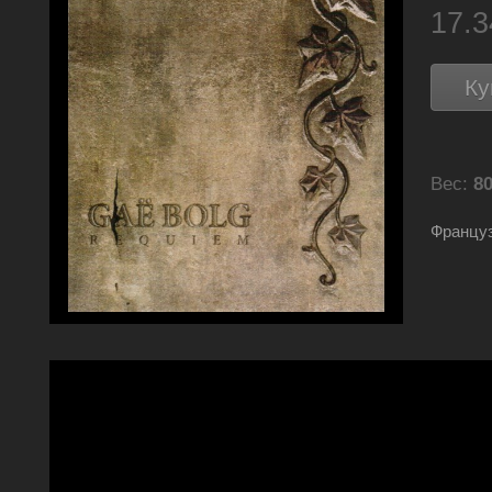
17.
Ку
Вес:
80
Француз