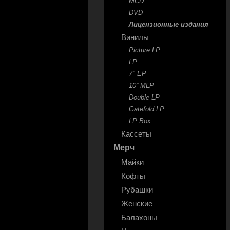
MCD
DVD
Лицензионные издания
Винилы
Picture LP
LP
7" EP
10'' MLP
Double LP
Gatefold LP
LP Box
Кассеты
Мерч
Майки
Кофты
Рубашки
Женские
Балахоны