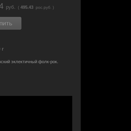
34
руб.
495.43
(
рос.руб. )
пить
 г
ский эклектичный фолк-рок.