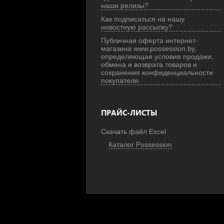
наши релизы?
Как подписаться на нашу
новостную рассылку?
Публичная оферта интернет-
магазина www.possession.by,
определяющая условия продажи,
обмена и возврата товаров и
сохранения конфиденциальности
покупателя.
ПРАЙС-ЛИСТЫ
Скачать файл Excel
Каталог Possession