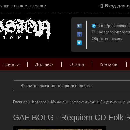
купки в
нашем каталоге
Вход для п
t.me/possession
possessionprod
Обратная связь
Новости
Доставка
Оплата
Контакты
»
»
»
»
Главная
Каталог
Музыка
Компакт-диски
Лицензионные и
GAE BOLG - Requiem CD Folk 