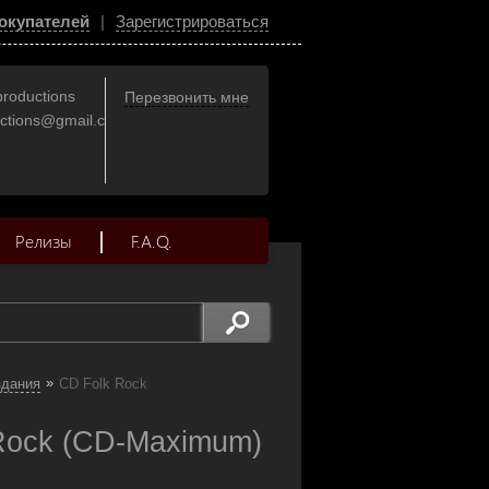
окупателей
|
Зарегистрироваться
productions
Перезвонить мне
uctions@gmail.com
Релизы
F.A.Q.
»
здания
CD Folk Rock
Rock (CD-Maximum)