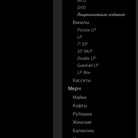
MCD
DVD
Лицензионные издания
Винилы
Picture LP
LP
7" EP
10'' MLP
Double LP
Gatefold LP
LP Box
Кассеты
Мерч
Майки
Кофты
Рубашки
Женские
Балахоны