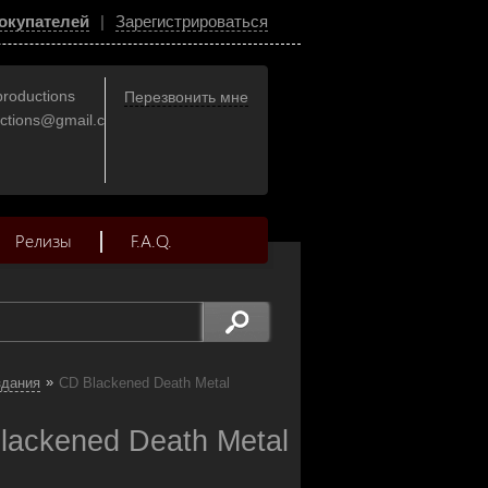
окупателей
|
Зарегистрироваться
productions
Перезвонить мне
uctions@gmail.com
Релизы
F.A.Q.
»
здания
CD Blackened Death Metal
Blackened Death Metal