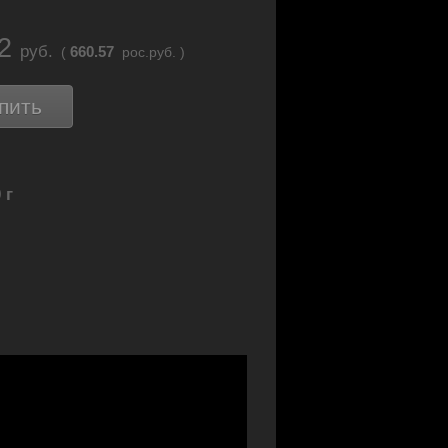
12
руб.
660.57
(
рос.руб. )
пить
 г