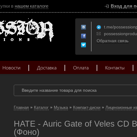
купки в
нашем каталоге
Вход для п
t.me/possession
possessionprod
Обратная связь
Новости
Доставка
Оплата
Контакты
»
»
»
»
Главная
Каталог
Музыка
Компакт-диски
Лицензионные и
HATE - Auric Gate of Veles CD 
(Фоно)