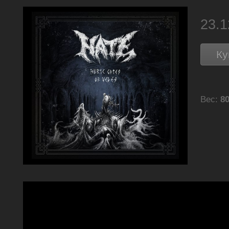
23.
Ку
Вес:
80