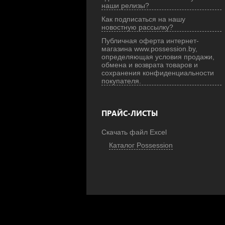
наши релизы?
Как подписаться на нашу
новостную рассылку?
Публичная оферта интернет-
магазина www.possession.by,
определяющая условия продажи,
обмена и возврата товаров и
сохранения конфиденциальности
покупателя.
ПРАЙС-ЛИСТЫ
Скачать файл Excel
Каталог Possession