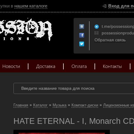
купки в
нашем каталоге
Вход для п
t.me/possession
possessionprod
Обратная связь
Новости
Доставка
Оплата
Контакты
»
»
»
»
Главная
Каталог
Музыка
Компакт-диски
Лицензионные и
HATE ETERNAL - I, Monarch CD