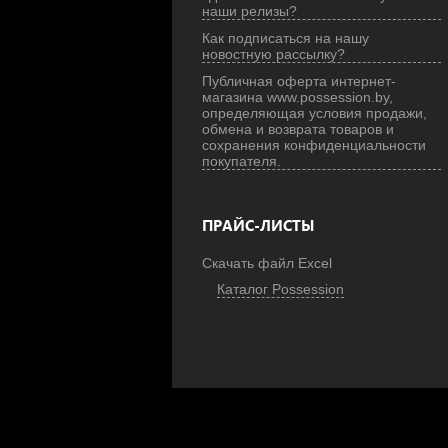
наши релизы?
Как подписаться на нашу
новостную рассылку?
Публичная оферта интернет-
магазина www.possession.by,
определяющая условия продажи,
обмена и возврата товаров и
сохранения конфиденциальности
покупателя.
ПРАЙС-ЛИСТЫ
Скачать файл Excel
Каталог Possession