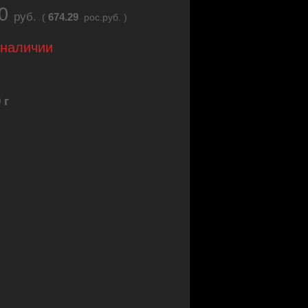
60
руб.
674.29
(
рос.руб. )
 наличии
 г