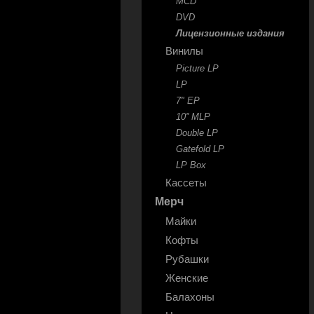
MCD
DVD
Лицензионные издания
Винилы
Picture LP
LP
7" EP
10'' MLP
Double LP
Gatefold LP
LP Box
Кассеты
Мерч
Майки
Кофты
Рубашки
Женские
Балахоны