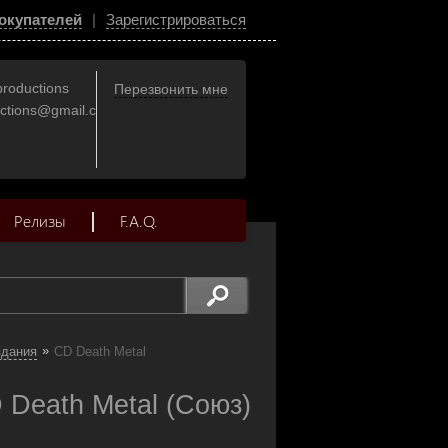
окупателей
|
Зарегистрироваться
productions
Перезвонить мне
uctions@gmail.com
Релизы
F.A.Q.
»
здания
CD Death Metal
 Death Metal (Союз)