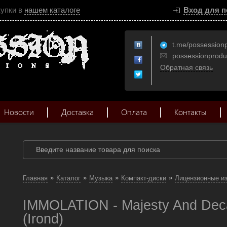
купки в
нашем каталоге
Вход для п
t.me/possession
possessionprod
Обратная связь
Новости
Доставка
Оплата
Контакты
»
»
»
»
Главная
Каталог
Музыка
Компакт-диски
Лицензионные и
IMMOLATION - Majesty And Dec
(Irond)