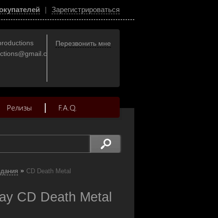
окупателей
|
Зарегистрироваться
productions
Перезвонить мне
uctions@gmail.com
Релизы
F.A.Q.
»
здания
CD Death Metal
ay CD Death Metal