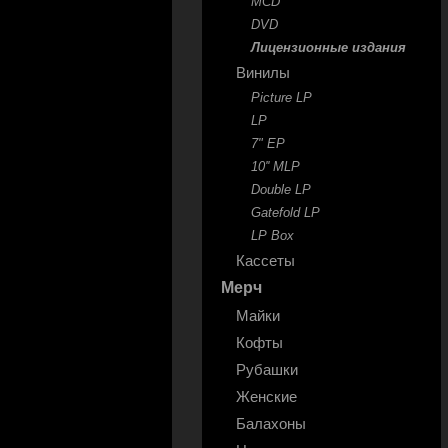
MCD
DVD
Лицензионные издания
Винилы
Picture LP
LP
7" EP
10'' MLP
Double LP
Gatefold LP
LP Box
Кассеты
Мерч
Майки
Кофты
Рубашки
Женские
Балахоны