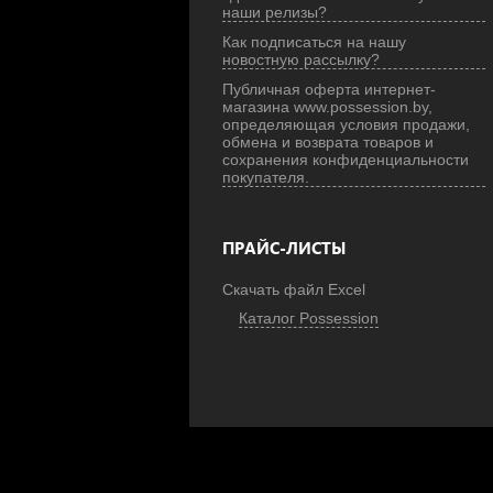
наши релизы?
Как подписаться на нашу
новостную рассылку?
Публичная оферта интернет-
магазина www.possession.by,
определяющая условия продажи,
обмена и возврата товаров и
сохранения конфиденциальности
покупателя.
ПРАЙС-ЛИСТЫ
Скачать файл Excel
Каталог Possession