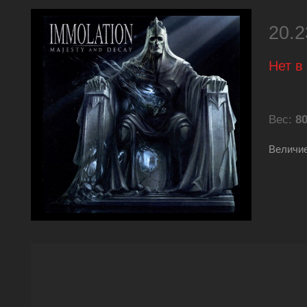
20.
Нет в
Вес:
80
Величие