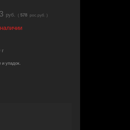
23
руб.
578
(
рос.руб. )
 наличии
 г
 и упадок.