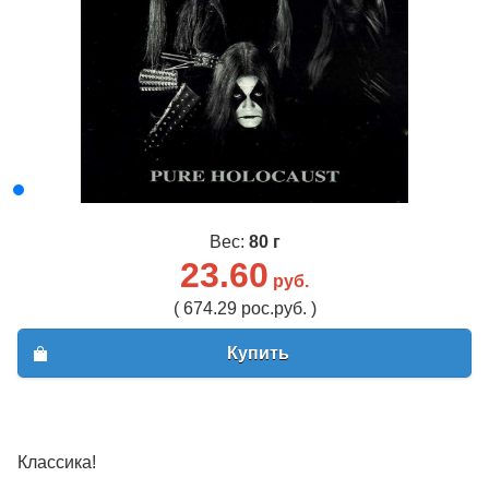
Вес:
80 г
23.60
руб.
( 674.29 рос.руб. )
Купить
Классика!