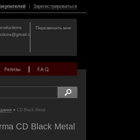
окупателей
|
Зарегистрироваться
productions
Перезвонить мне
uctions@gmail.com
Релизы
F.A.Q.
»
здания
CD Black Metal
ma CD Black Metal