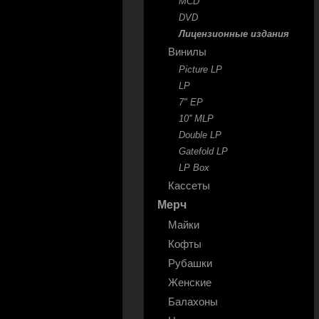
MCD
DVD
Лицензионные издания
Винилы
Picture LP
LP
7" EP
10'' MLP
Double LP
Gatefold LP
LP Box
Кассеты
Мерч
Майки
Кофты
Рубашки
Женские
Балахоны