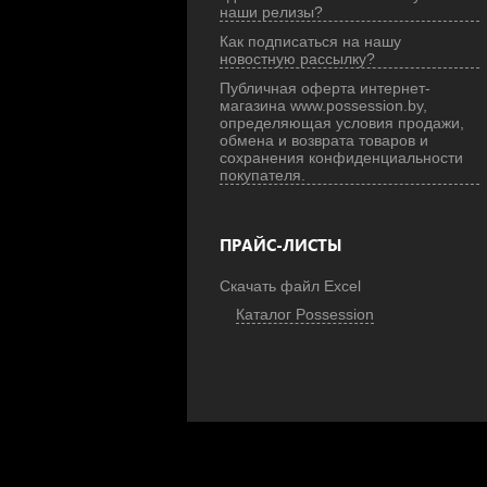
наши релизы?
Как подписаться на нашу
новостную рассылку?
Публичная оферта интернет-
магазина www.possession.by,
определяющая условия продажи,
обмена и возврата товаров и
сохранения конфиденциальности
покупателя.
ПРАЙС-ЛИСТЫ
Скачать файл Excel
Каталог Possession