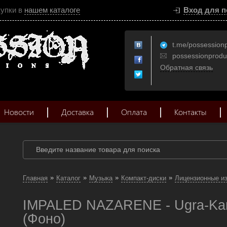
купки в
нашем каталоге
Вход для п
t.me/possession
possessionprod
Обратная связь
Новости
Доставка
Оплата
Контакты
»
»
»
»
Главная
Каталог
Музыка
Компакт-диски
Лицензионные и
IMPALED NAZARENE - Ugra-Kar
(Фоно)