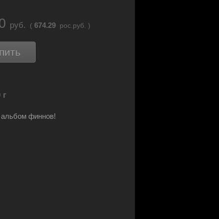
60
руб.
674.29
(
рос.руб. )
пить
 г
 альбом финнов!