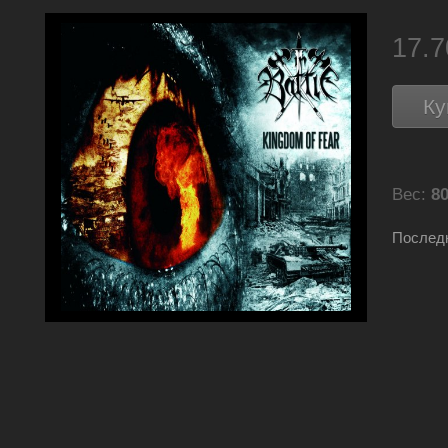
17.
Ку
Вес:
80
Последн