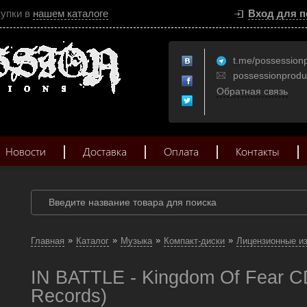
купки в
нашем каталоге
Вход для п
t.me/possession
possessionprod
Обратная связь
Новости
Доставка
Оплата
Контакты
»
»
»
»
Главная
Каталог
Музыка
Компакт-диски
Лицензионные и
IN BATTLE - Kingdom Of Fear C
Records)