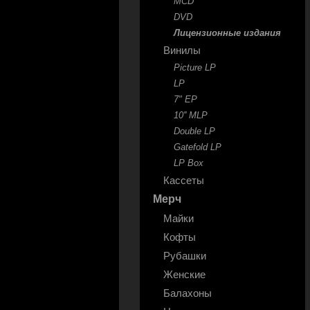
MCD
DVD
Лицензионные издания
Винилы
Picture LP
LP
7" EP
10'' MLP
Double LP
Gatefold LP
LP Box
Кассеты
Мерч
Майки
Кофты
Рубашки
Женские
Балахоны