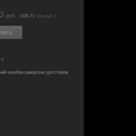
70
руб.
505.71
(
рос.руб. )
пить
 г
ий альбом шведских дэтстеров.