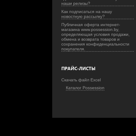
наши релизы?
Как подписаться на нашу
новостную рассылку?
Публичная оферта интернет-
магазина www.possession.by,
определяющая условия продажи,
обмена и возврата товаров и
сохранения конфиденциальности
покупателя.
ПРАЙС-ЛИСТЫ
Скачать файл Excel
Каталог Possession