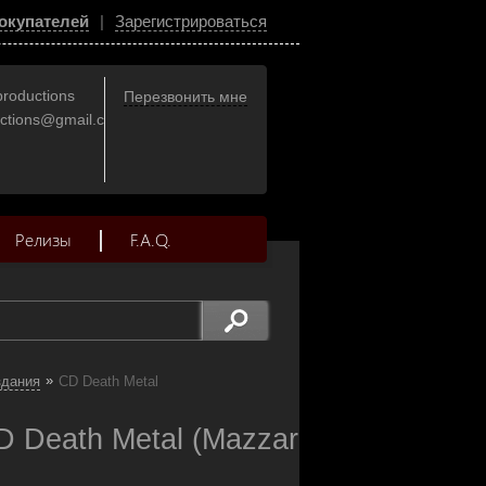
окупателей
|
Зарегистрироваться
productions
Перезвонить мне
uctions@gmail.com
Релизы
F.A.Q.
»
здания
CD Death Metal
D Death Metal (Mazzar