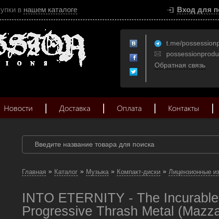
купки в
нашем каталоге
Вход для п
t.me/possession
possessionprod
Обратная связь
Новости
Доставка
Оплата
Контакты
»
»
»
»
Главная
Каталог
Музыка
Компакт-диски
Лицензионные и
INTO ETERNITY - The Incurabl
Progressive Thrash Metal (Mazz