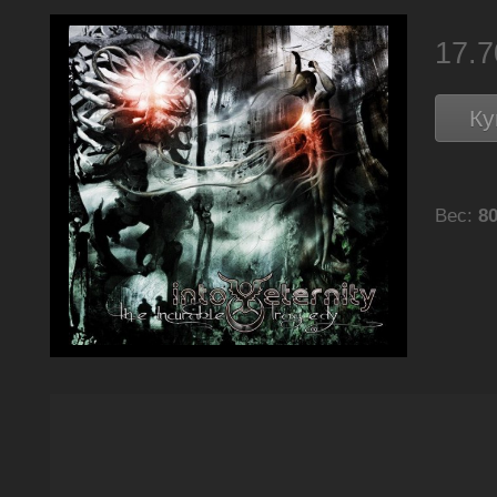
17.
Ку
Вес:
80