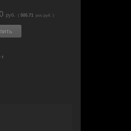
70
руб.
505.71
(
рос.руб. )
пить
 г