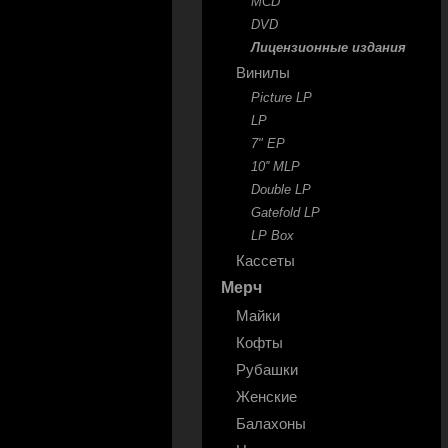
MCD
DVD
Лицензионные издания
Винилы
Picture LP
LP
7" EP
10'' MLP
Double LP
Gatefold LP
LP Box
Кассеты
Мерч
Майки
Кофты
Рубашки
Женские
Балахоны