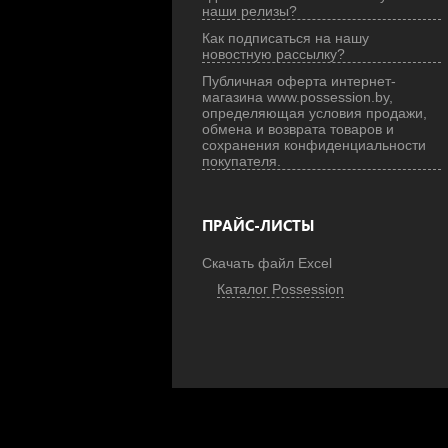
наши релизы?
Как подписаться на нашу
новостную рассылку?
Публичная оферта интернет-
магазина www.possession.by,
определяющая условия продажи,
обмена и возврата товаров и
сохранения конфиденциальности
покупателя.
ПРАЙС-ЛИСТЫ
Скачать файл Excel
Каталог Possession