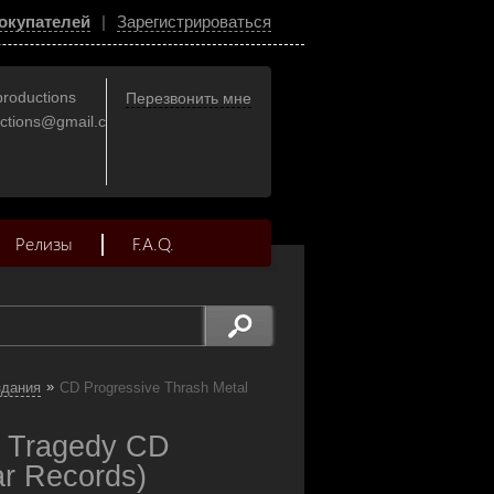
окупателей
|
Зарегистрироваться
productions
Перезвонить мне
uctions@gmail.com
Релизы
F.A.Q.
»
здания
CD Progressive Thrash Metal
e Tragedy CD
ar Records)