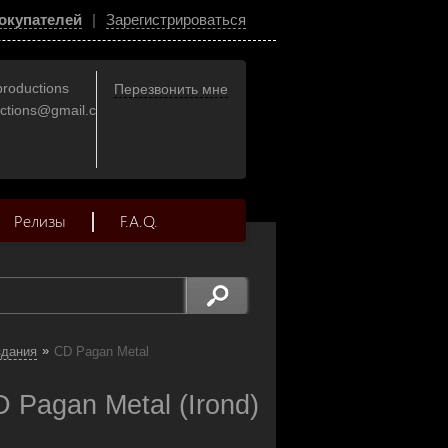
окупателей
|
Зарегистрироваться
productions
Перезвонить мне
uctions@gmail.com
Релизы
F.A.Q.
»
здания
CD Pagan Metal
 Pagan Metal (Irond)