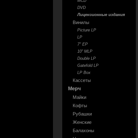
MCD
DVD
Лицензионные издания
Винилы
Picture LP
LP
7" EP
10'' MLP
Double LP
Gatefold LP
LP Box
Кассеты
Мерч
Майки
Кофты
Рубашки
Женские
Балахоны