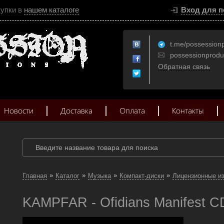
купки в
нашем каталоге
Вход для п
t.me/possession
possessionprod
Обратная связь
Новости
Доставка
Оплата
Контакты
»
»
»
»
Главная
Каталог
Музыка
Компакт-диски
Лицензионные и
KAMPFAR - Ofidians Manifest CD