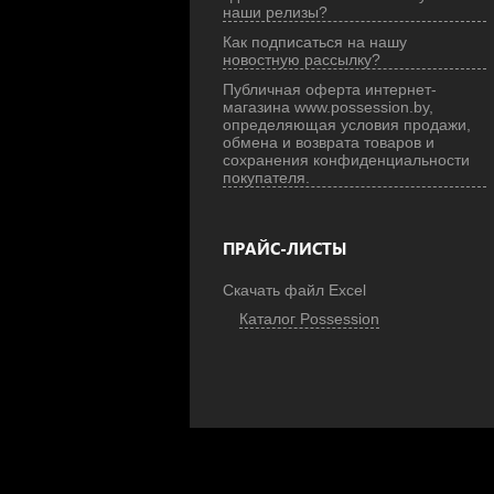
наши релизы?
Как подписаться на нашу
новостную рассылку?
Публичная оферта интернет-
магазина www.possession.by,
определяющая условия продажи,
обмена и возврата товаров и
сохранения конфиденциальности
покупателя.
ПРАЙС-ЛИСТЫ
Скачать файл Excel
Каталог Possession