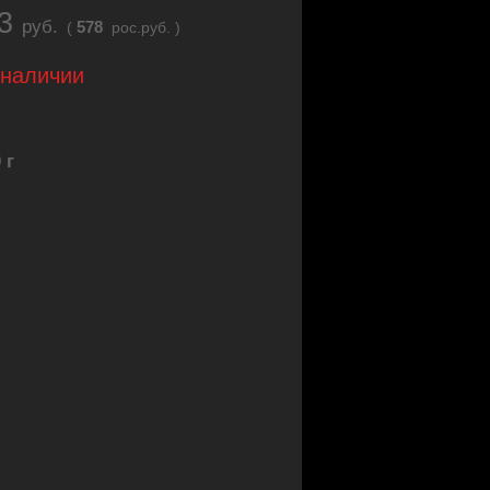
23
руб.
578
(
рос.руб. )
 наличии
 г