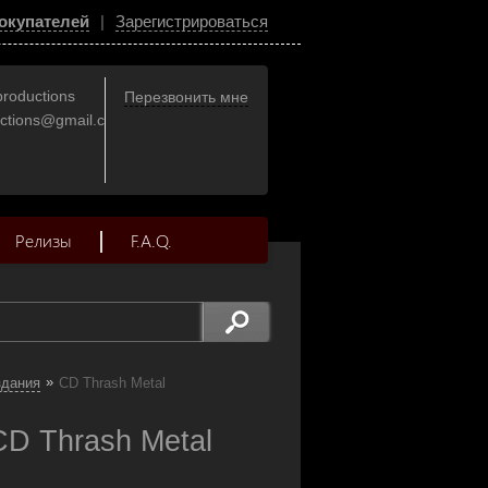
окупателей
|
Зарегистрироваться
productions
Перезвонить мне
uctions@gmail.com
Релизы
F.A.Q.
»
здания
CD Thrash Metal
CD Thrash Metal