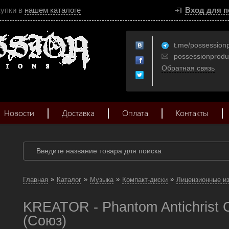
купки в
нашем каталоге
Вход для п
t.me/possession
possessionprod
Обратная связь
Новости
Доставка
Оплата
Контакты
»
»
»
»
Главная
Каталог
Музыка
Компакт-диски
Лицензионные и
KREATOR - Phantom Antichrist 
(Союз)