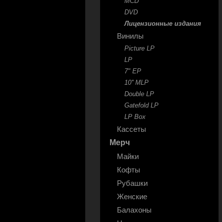
MCD
DVD
Лицензионные издания
Винилы
Picture LP
LP
7" EP
10'' MLP
Double LP
Gatefold LP
LP Box
Кассеты
Мерч
Майки
Кофты
Рубашки
Женские
Балахоны