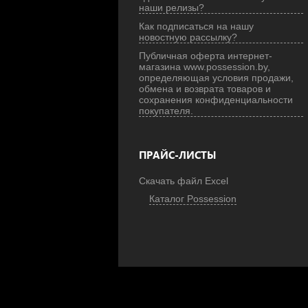
наши релизы?
Как подписаться на нашу
новостную рассылку?
Публичная оферта интернет-
магазина www.possession.by,
определяющая условия продажи,
обмена и возврата товаров и
сохранения конфиденциальности
покупателя.
ПРАЙС-ЛИСТЫ
Скачать файл Excel
Каталог Possession