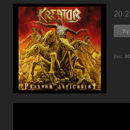
20.
Ку
Вес:
80