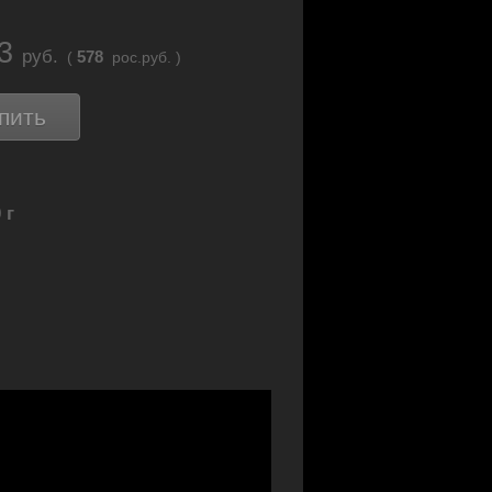
23
руб.
578
(
рос.руб. )
пить
 г