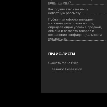
наши релизы?
Как подписаться на нашу
новостную рассылку?
Публичная оферта интернет-
магазина www.possession.by,
определяющая условия продажи,
обмена и возврата товаров и
сохранения конфиденциальности
покупателя.
ПРАЙС-ЛИСТЫ
Скачать файл Excel
Каталог Possession