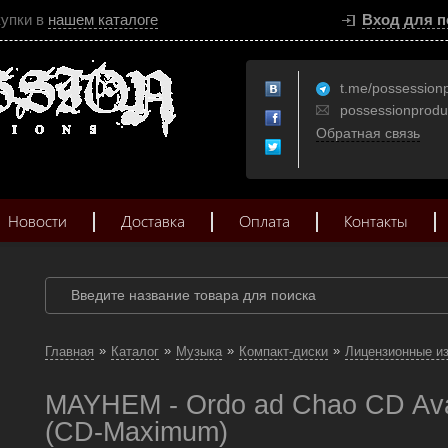
купки в
нашем каталоге
Вход для п
t.me/possession
possessionprod
Обратная связь
Новости
Доставка
Оплата
Контакты
»
»
»
»
Главная
Каталог
Музыка
Компакт-диски
Лицензионные и
MAYHEM - Ordo ad Chao CD Ava
(CD-Maximum)