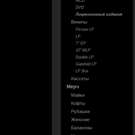
MCD
DVD
Лицензионные издания
Винилы
Picture LP
LP
7" EP
10'' MLP
Double LP
Gatefold LP
LP Box
Кассеты
Мерч
Майки
Кофты
Рубашки
Женские
Балахоны