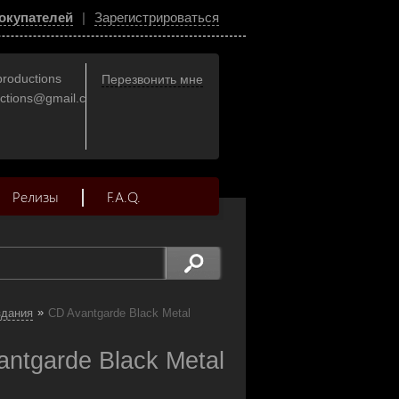
окупателей
|
Зарегистрироваться
productions
Перезвонить мне
uctions@gmail.com
Релизы
F.A.Q.
»
здания
CD Avantgarde Black Metal
ntgarde Black Metal