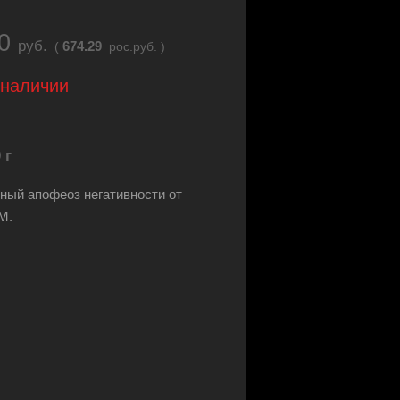
60
руб.
674.29
(
рос.руб. )
 наличии
 г
ный апофеоз негативности от
M.