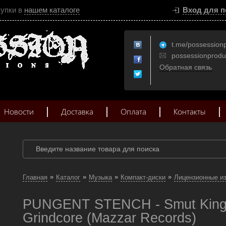
купки в
нашем каталоге
Вход для п
t.me/possession
possessionprod
Обратная связь
Новости
Доставка
Оплата
Контакты
»
»
»
»
Главная
Каталог
Музыка
Компакт-диски
Лицензионные и
PUNGENT STENCH - Smut King
Grindcore (Mazzar Records)