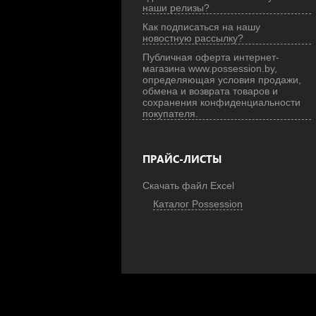
наши релизы?
Как подписаться на нашу
новостную рассылку?
Публичная оферта интернет-
магазина www.possession.by,
определяющая условия продажи,
обмена и возврата товаров и
сохранения конфиденциальности
покупателя.
ПРАЙС-ЛИСТЫ
Скачать файл Excel
Каталог Possession