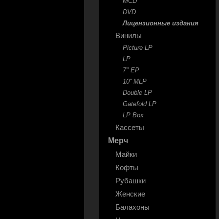
MCD
DVD
Лицензионные издания
Винилы
Picture LP
LP
7" EP
10'' MLP
Double LP
Gatefold LP
LP Box
Кассеты
Мерч
Майки
Кофты
Рубашки
Женские
Балахоны