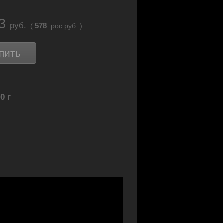
23
руб.
578
(
рос.руб. )
пить
0 г