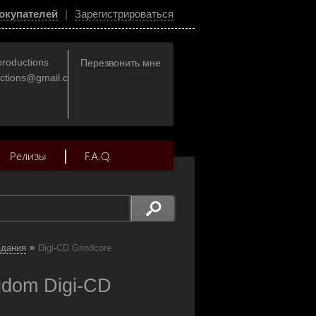
окупателей
|
Зарегистрироваться
productions
Перезвонить мне
uctions@gmail.com
Релизы
F.A.Q.
»
здания
Digi-CD Grindcore
dom Digi-CD