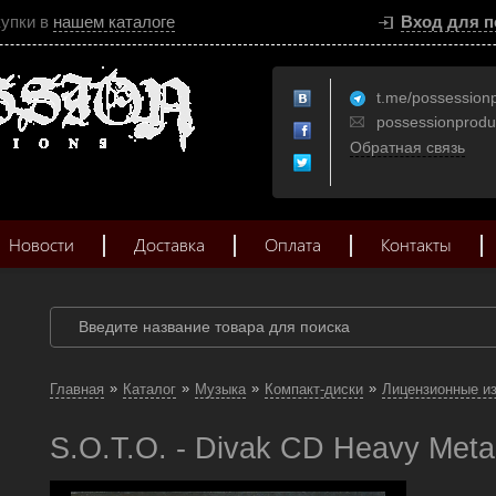
купки в
нашем каталоге
Вход для п
t.me/possession
possessionprod
Обратная связь
Новости
Доставка
Оплата
Контакты
»
»
»
»
Главная
Каталог
Музыка
Компакт-диски
Лицензионные и
S.O.T.O. - Divak CD Heavy Meta