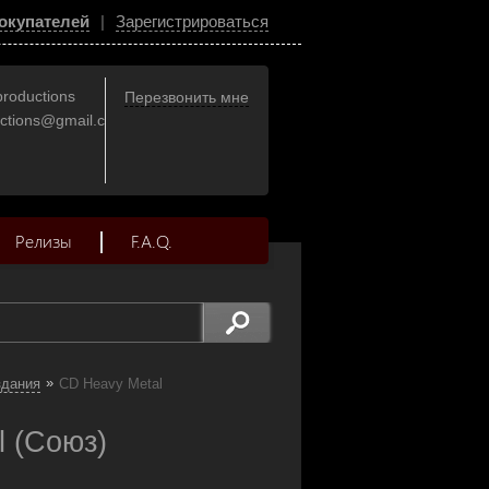
окупателей
|
Зарегистрироваться
productions
Перезвонить мне
uctions@gmail.com
Релизы
F.A.Q.
»
здания
CD Heavy Metal
l (Союз)