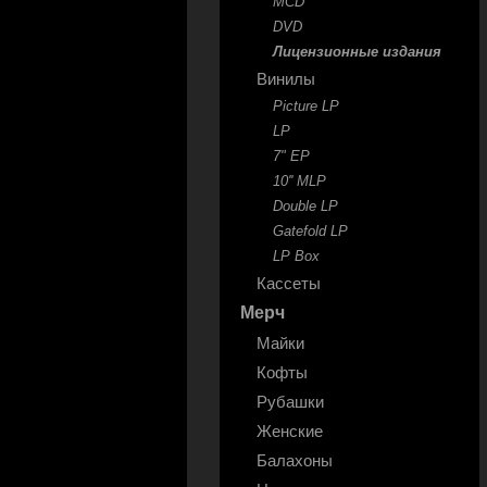
MCD
DVD
Лицензионные издания
Винилы
Picture LP
LP
7" EP
10'' MLP
Double LP
Gatefold LP
LP Box
Кассеты
Мерч
Майки
Кофты
Рубашки
Женские
Балахоны