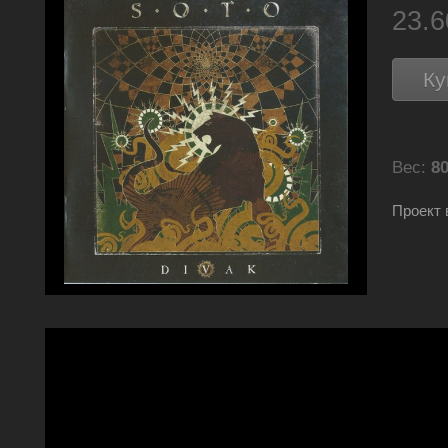
23.
Ку
Вес:
80
Проект 