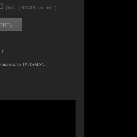
60
руб.
674.29
(
рос.руб. )
пить
 г
вокалиста TALISMAN.