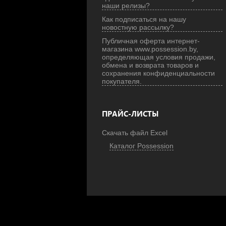
наши релизы?
Как подписаться на нашу
новостную рассылку?
Публичная оферта интернет-
магазина www.possession.by,
определяющая условия продажи,
обмена и возврата товаров и
сохранения конфиденциальности
покупателя.
ПРАЙС-ЛИСТЫ
Скачать файл Excel
Каталог Possession