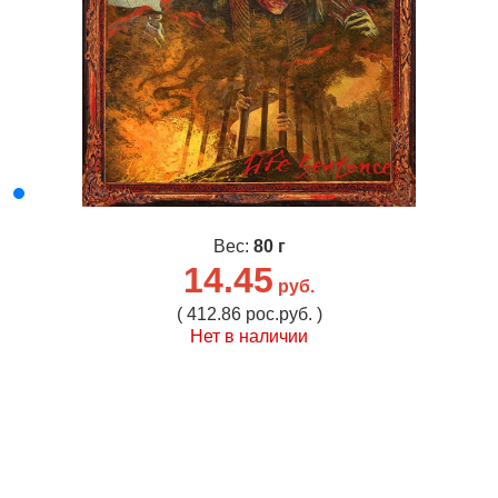
Вес:
80 г
14.45
руб.
( 412.86 рос.руб. )
Нет в наличии