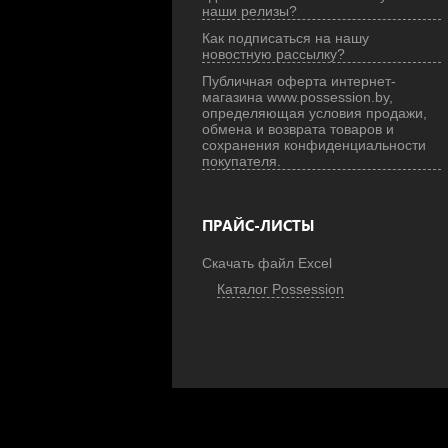
наши релизы?
Как подписаться на нашу
новостную рассылку?
Публичная оферта интернет-
магазина www.possession.by,
определяющая условия продажи,
обмена и возврата товаров и
сохранения конфиденциальности
покупателя.
ПРАЙС-ЛИСТЫ
Скачать файл Excel
Каталог Possession