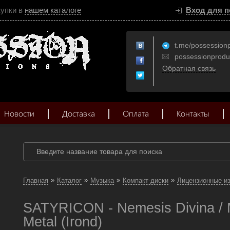
купки в
нашем каталоге
Вход для п
t.me/possession
possessionprod
Обратная связь
Новости
Доставка
Оплата
Контакты
»
»
»
»
Главная
Каталог
Музыка
Компакт-диски
Лицензионные и
SATYRICON - Nemesis Divina / 
Metal (Irond)