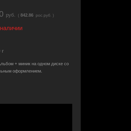
50
руб.
842.86
(
рос.руб. )
 наличии
 г
Альбом + миник на одном диске со
льным оформлением.