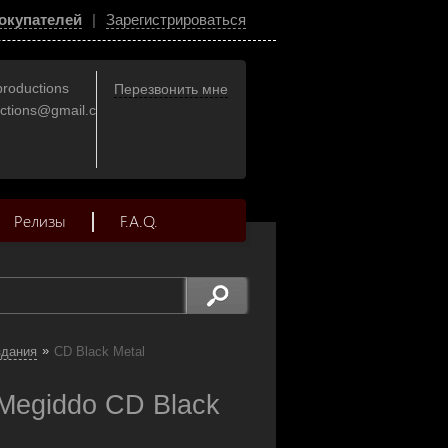
окупателей
|
Зарегистрироваться
productions
Перезвонить мне
uctions@gmail.com
Релизы
F.A.Q.
»
здания
CD Black Metal
Megiddo CD Black