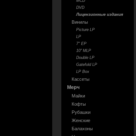
MCD
DVD
Лицензионные издания
Винилы
Picture LP
LP
7" EP
10'' MLP
Double LP
Gatefold LP
LP Box
Кассеты
Мерч
Майки
Кофты
Рубашки
Женские
Балахоны