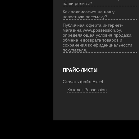
наши релизы?
Как подписаться на нашу
новостную рассылку?
Публичная оферта интернет-
магазина www.possession.by,
определяющая условия продажи,
обмена и возврата товаров и
сохранения конфиденциальности
покупателя.
ПРАЙС-ЛИСТЫ
Скачать файл Excel
Каталог Possession