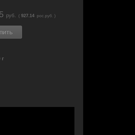
45
руб.
927.14
(
рос.руб. )
пить
 г