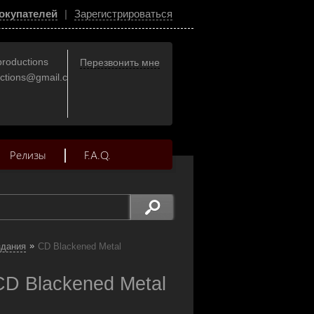
окупателей
|
Зарегистрироваться
productions
Перезвонить мне
uctions@gmail.com
Релизы
F.A.Q.
»
здания
CD Blackened Metal
CD Blackened Metal