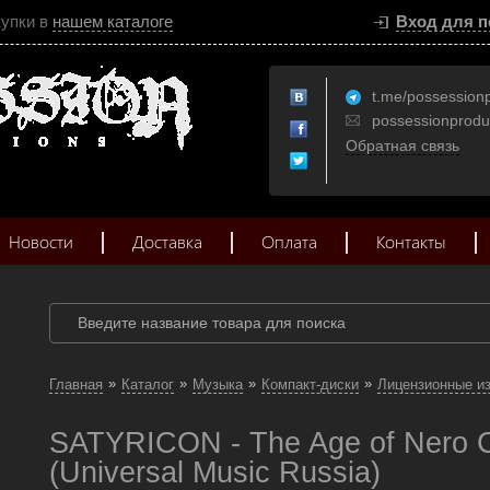
купки в
нашем каталоге
Вход для п
t.me/possession
possessionprod
Обратная связь
Новости
Доставка
Оплата
Контакты
»
»
»
»
Главная
Каталог
Музыка
Компакт-диски
Лицензионные и
SATYRICON - The Age of Nero 
(Universal Music Russia)