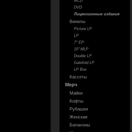
MCD
DVD
Лицензионные издания
Винилы
Picture LP
LP
7" EP
10'' MLP
Double LP
Gatefold LP
LP Box
Кассеты
Мерч
Майки
Кофты
Рубашки
Женские
Балахоны