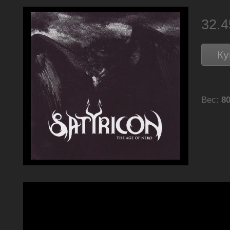
32.
Ку
Вес:
80