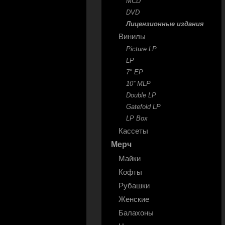
MCD
DVD
Лицензионные издания
Винилы
Picture LP
LP
7" EP
10'' MLP
Double LP
Gatefold LP
LP Box
Кассеты
Мерч
Майки
Кофты
Рубашки
Женские
Балахоны