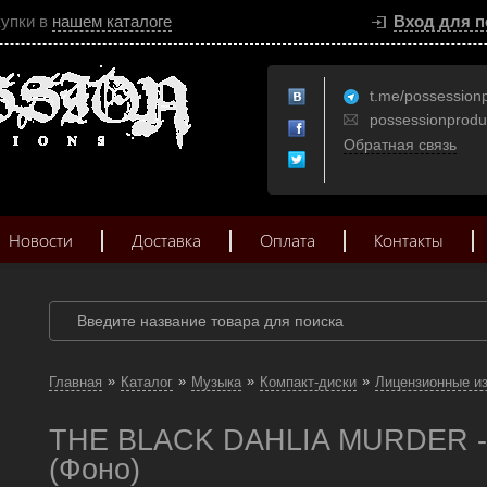
купки в
нашем каталоге
Вход для п
t.me/possession
possessionprod
Обратная связь
Новости
Доставка
Оплата
Контакты
»
»
»
»
Главная
Каталог
Музыка
Компакт-диски
Лицензионные и
THE BLACK DAHLIA MURDER - 
(Фоно)