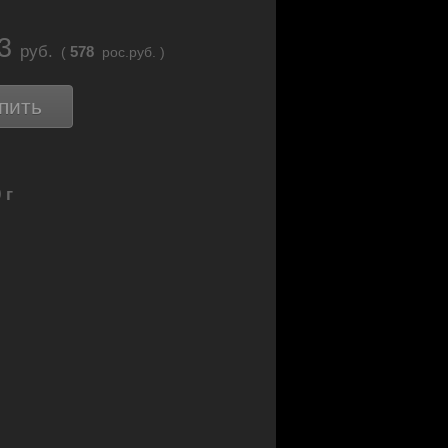
23
руб.
578
(
рос.руб. )
пить
 г