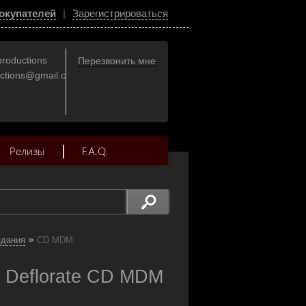
окупателей
|
Зарегистрироваться
productions
Перезвонить мне
uctions@gmail.com
Релизы
F.A.Q.
»
здания
CD MDM
Deflorate CD MDM