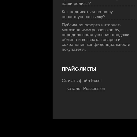
наши релизы?
Как подписаться на нашу
новостную рассылку?
Публичная оферта интернет-
магазина www.possession.by,
определяющая условия продажи,
обмена и возврата товаров и
сохранения конфиденциальности
покупателя.
ПРАЙС-ЛИСТЫ
Скачать файл Excel
Каталог Possession