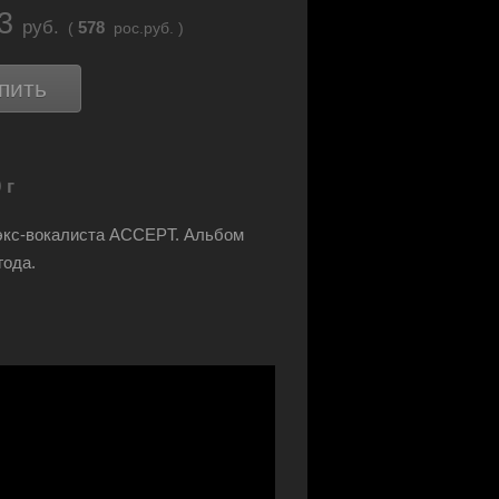
23
руб.
578
(
рос.руб. )
пить
 г
экс-вокалиста ACCEPT. Альбом
года.