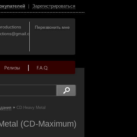
окупателей
|
Зарегистрироваться
productions
Перезвонить мне
uctions@gmail.com
Релизы
F.A.Q.
»
здания
CD Heavy Metal
 Metal (CD-Maximum)