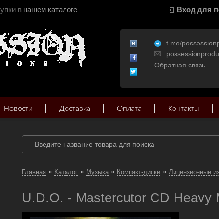
купки в
нашем каталоге
Вход для п
t.me/possession
possessionprod
Обратная связь
Новости
Доставка
Оплата
Контакты
»
»
»
»
Главная
Каталог
Музыка
Компакт-диски
Лицензионные и
U.D.O. - Mastercutor CD Heavy