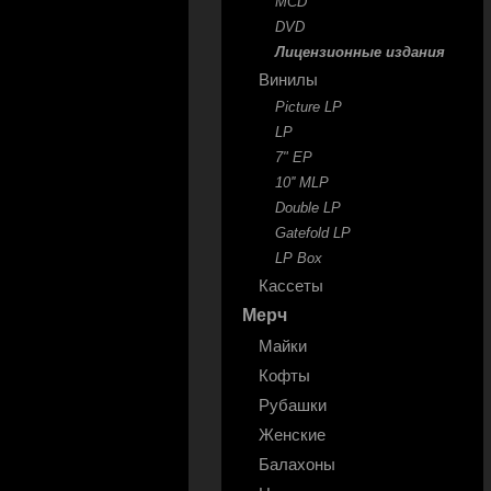
MCD
DVD
Лицензионные издания
Винилы
Picture LP
LP
7" EP
10'' MLP
Double LP
Gatefold LP
LP Box
Кассеты
Мерч
Майки
Кофты
Рубашки
Женские
Балахоны