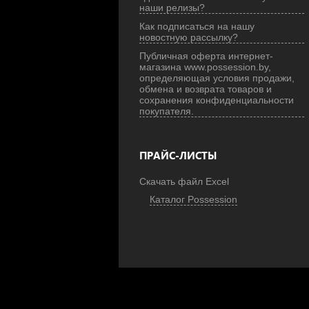
наши релизы?
Как подписаться на нашу
новостную рассылку?
Публичная оферта интернет-
магазина www.possession.by,
определяющая условия продажи,
обмена и возврата товаров и
сохранения конфиденциальности
покупателя.
ПРАЙС-ЛИСТЫ
Скачать файл Excel
Каталог Possession