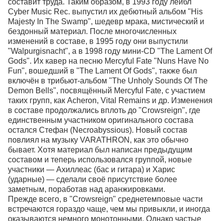
составит труда. Таким образом, в 1993 году лейбл
Cyber Music Rec. выпустил их дебютный альбом "His
Majesty In The Swamp", шедевр мрака, мистический и
бездонный материал. После многочисленных
изменений в составе, в 1995 году они выпустили
"Walpurgisnacht", а в 1998 году мини-CD "The Lament Of
Gods". Их кавер на песню Mercyful Fate "Nuns Have No
Fun", вошедший в "The Lament Of Gods", также был
включён в трибьют-альбом "The Unholy Sounds Of The
Demon Bells", посвящённый Mercyful Fate, с участием
таких групп, как Acheron, Vital Remains и др. Изменения
в составе продолжались вплоть до "Crowsreign", где
единственным участником оригинального состава
остался Стефан (Necroabyssious). Новый состав
повлиял на музыку VARATHRON, как это обычно
бывает. Хотя материал был написан предыдущим
составом и теперь использовался группой, новые
участники — Ахиллеас (бас и гитара) и Харис
(ударные) — сделали своё присутствие более
заметным, поработав над аранжировками.
Прежде всего, в "Crowsreign" среднетемповые части
встречаются гораздо чаще, чем мы привыкли, и иногда
оказываются немного монотонными. Однако частые