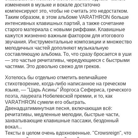
изменения в музыке и вокале достаточно
компенсируют это, чтобы не считать это недостатком.
Таким образом, в этом альбоме VARATHRON больше
интенсивных клавишных партий, а также сочетание
старого материала с новыми риффами. Клавишные
кажутся жизненно важным фактором для итогового
звучания. Инструментальные композиции и множество
мелодичных частей дополняют музыкальную
составляющую альбома. То, что сразу бросается в уши
— это частые речитативы, чередующиеся с быстрыми
частями. Это довольно свежо для греков.
Хотелось бы отдельно отметить величайшее
стихотворение, когда-либо написанное на греческом
языке, — "Царь Асины" Йоргоса Сефериса, греческого
поэта, лауреата Нобелевской премии, и то, как
VARATHRON сумели его обыграть.
Двенадцатиминутная песня, включающая всё:
речитативы, медленные мелодии, быстрые части,
захватывающие клавишные пассажи, бездонный
вокал...
Тексты в целом очень вдохновенные. "Crowsreign", что