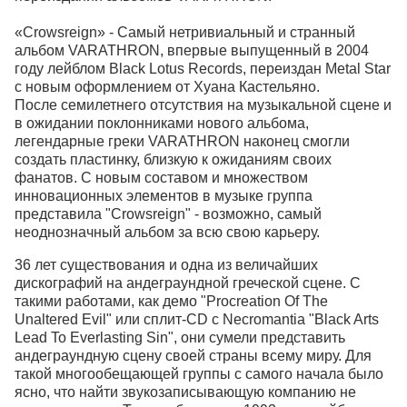
«Crowsreign» - Самый нетривиальный и странный
альбом VARATHRON, впервые выпущенный в 2004
году лейблом Black Lotus Records, переиздан Metal Star
с новым оформлением от Хуана Кастельяно.
После семилетнего отсутствия на музыкальной сцене и
в ожидании поклонниками нового альбома,
легендарные греки VARATHRON наконец смогли
создать пластинку, близкую к ожиданиям своих
фанатов. С новым составом и множеством
инновационных элементов в музыке группа
представила "Crowsreign" - возможно, самый
неоднозначный альбом за всю свою карьеру.
36 лет существования и одна из величайших
дискографий на андеграундной греческой сцене. С
такими работами, как демо "Procreation Of The
Unaltered Evil" или сплит-CD с Necromantia "Black Arts
Lead To Everlasting Sin", они сумели представить
андеграундную сцену своей страны всему миру. Для
такой многообещающей группы с самого начала было
ясно, что найти звукозаписывающую компанию не