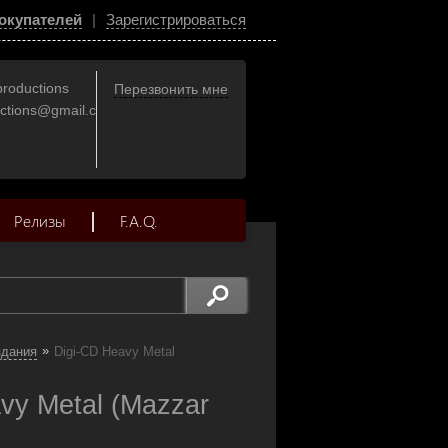
окупателей
|
Зарегистрироваться
productions
Перезвонить мне
uctions@gmail.com
Релизы
F.A.Q.
»
здания
Digi-CD Heavy Metal
avy Metal (Mazzar