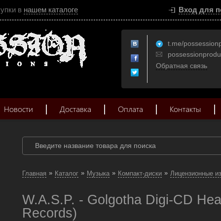
купки в
нашем каталоге
Вход для п
t.me/possession
possessionprod
Обратная связь
Новости
Доставка
Оплата
Контакты
»
»
»
»
Главная
Каталог
Музыка
Компакт-диски
Лицензионные и
W.A.S.P. - Golgotha Digi-CD He
Records)