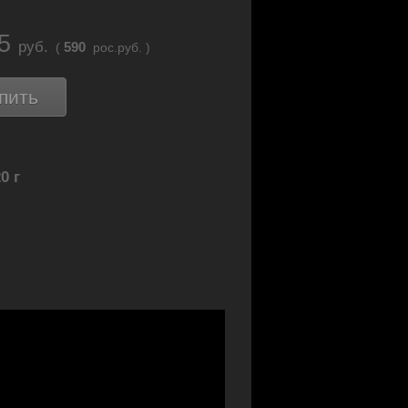
65
руб.
590
(
рос.руб. )
пить
0 г