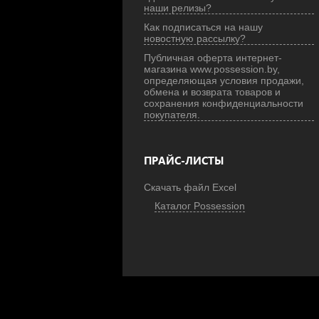
наши релизы?
Как подписаться на нашу
новостную рассылку?
Публичная оферта интернет-
магазина www.possession.by,
определяющая условия продажи,
обмена и возврата товаров и
сохранения конфиденциальности
покупателя.
ПРАЙС-ЛИСТЫ
Скачать файл Excel
Каталог Possession