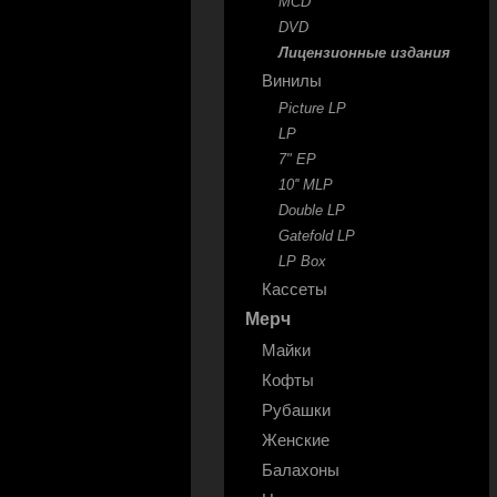
MCD
DVD
Лицензионные издания
Винилы
Picture LP
LP
7" EP
10'' MLP
Double LP
Gatefold LP
LP Box
Кассеты
Мерч
Майки
Кофты
Рубашки
Женские
Балахоны