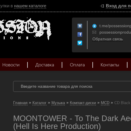
купки в
нашем каталоге
Вход для п
t.me/possession
possessionprod
Обратная связь
Новости
Доставка
Оплата
Контакты
»
»
»
»
»
Главная
Каталог
Музыка
Компакт-диски
MCD
CD Black
MOONTOWER - To The Dark Aeo
(Hell Is Here Production)