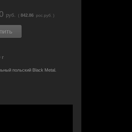
50
руб.
842.86
(
рос.руб. )
пить
 г
ьный польский Black Metal.