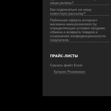
наши релизы?
Как подписаться на нашу
новостную рассылку?
Публичная оферта интернет-
магазина www.possession.by,
определяющая условия продажи,
обмена и возврата товаров и
сохранения конфиденциальности
покупателя.
ПРАЙС-ЛИСТЫ
Скачать файл Excel
Каталог Possession