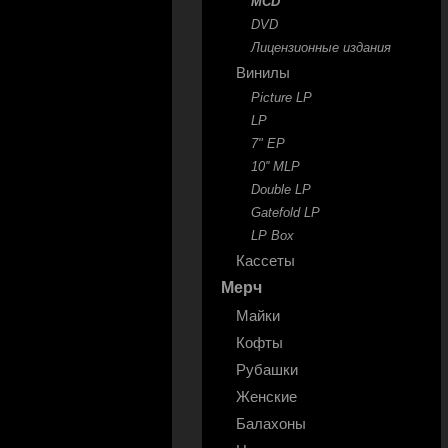
MCD
DVD
Лицензионные издания
Винилы
Picture LP
LP
7" EP
10'' MLP
Double LP
Gatefold LP
LP Box
Кассеты
Мерч
Майки
Кофты
Рубашки
Женские
Балахоны