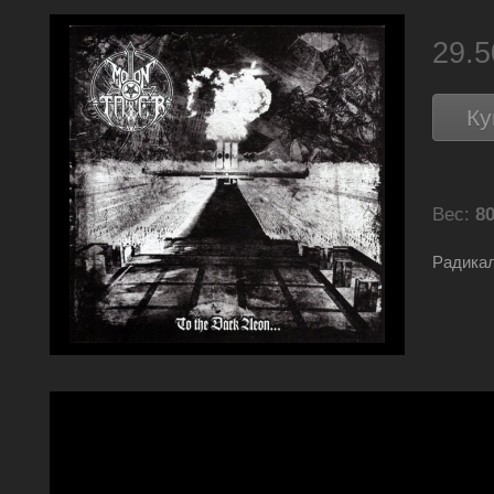
29.
Ку
Вес:
80
Радикал