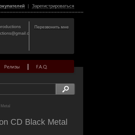
окупателей
|
Зарегистрироваться
productions
Перезвонить мне
uctions@gmail.com
Релизы
F.A.Q.
 Metal
n CD Black Metal