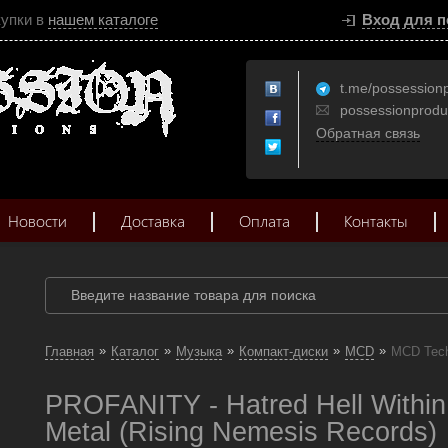
купки в
нашем каталоге
Вход для п
t.me/possession
possessionprod
Обратная связь
Новости
Доставка
Оплата
Контакты
»
»
»
»
»
Главная
Каталог
Музыка
Компакт-диски
MCD
MCD Tech
PROFANITY - Hatred Hell Withi
Metal (Rising Nemesis Records)