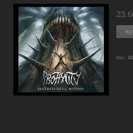
23.
Ку
Вес:
80