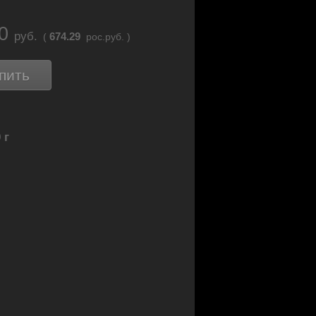
60
руб.
674.29
(
рос.руб. )
пить
 г