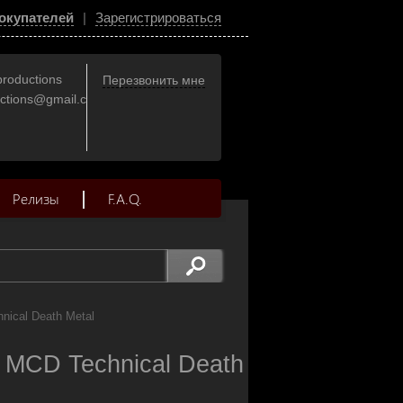
окупателей
|
Зарегистрироваться
productions
Перезвонить мне
uctions@gmail.com
Релизы
F.A.Q.
nical Death Metal
n MCD Technical Death