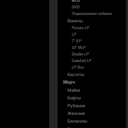
MCD
DVD
Лицензионные издания
Винилы
Picture LP
LP
7" EP
10'' MLP
Double LP
Gatefold LP
LP Box
Кассеты
Мерч
Майки
Кофты
Рубашки
Женские
Балахоны