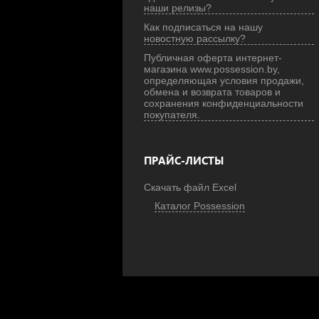
наши релизы?
Как подписаться на нашу
новостную рассылку?
Публичная оферта интернет-
магазина www.possession.by,
определяющая условия продажи,
обмена и возврата товаров и
сохранения конфиденциальности
покупателя.
ПРАЙС-ЛИСТЫ
Скачать файл Excel
Каталог Possession