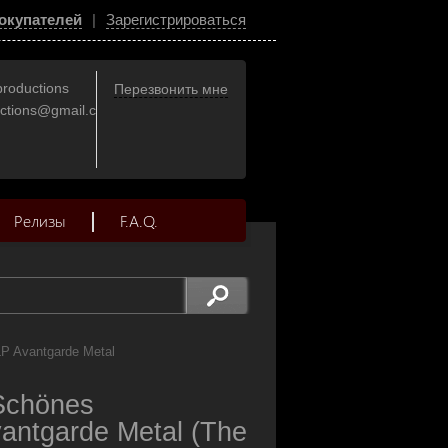
окупателей
|
Зарегистрироваться
productions
Перезвонить мне
uctions@gmail.com
Релизы
F.A.Q.
LP Avantgarde Metal
Schönes
antgarde Metal (The