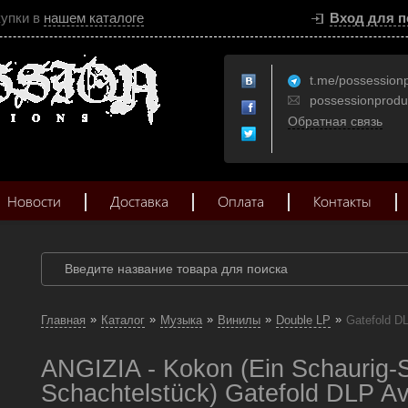
купки в
нашем каталоге
Вход для п
t.me/possession
possessionprod
Обратная связь
Новости
Доставка
Оплата
Контакты
»
»
»
»
»
Главная
Каталог
Музыка
Винилы
Double LP
Gatefold D
ANGIZIA - Kokon (Ein Schaurig-
Schachtelstück) Gatefold DLP Av