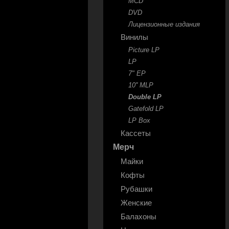
MCD
DVD
Лицензионные издания
Винилы
Picture LP
LP
7" EP
10'' MLP
Double LP
Gatefold LP
LP Box
Кассеты
Мерч
Майки
Кофты
Рубашки
Женские
Балахоны