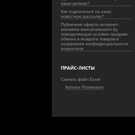
наши релизы?
Как подписаться на нашу
новостную рассылку?
Публичная оферта интернет-
магазина www.possession.by,
определяющая условия продажи,
обмена и возврата товаров и
сохранения конфиденциальности
покупателя.
ПРАЙС-ЛИСТЫ
Скачать файл Excel
Каталог Possession