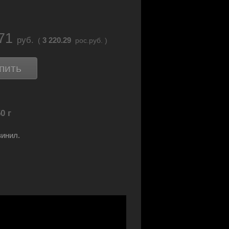
.71
руб.
3 220.29
(
рос.руб. )
пить
0 г
инил.