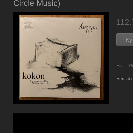
Circle Music)
112
Ку
Вес:
75
Белый в