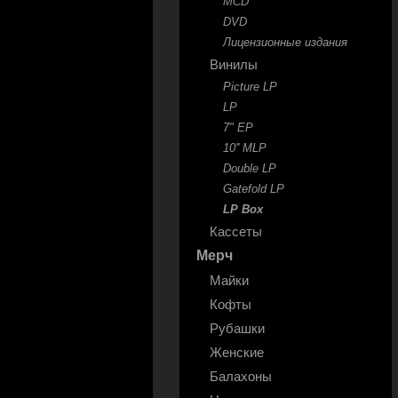
MCD
DVD
Лицензионные издания
Винилы
Picture LP
LP
7" EP
10'' MLP
Double LP
Gatefold LP
LP Box
Кассеты
Мерч
Майки
Кофты
Рубашки
Женские
Балахоны