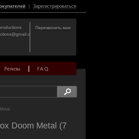
окупателей
|
Зарегистрироваться
productions
Перезвонить мне
uctions@gmail.com
Релизы
F.A.Q.
Metal
Box Doom Metal (7