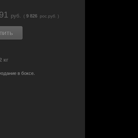
.91
руб.
9 826
(
рос.руб. )
пить
2 кг
издание в боксе.