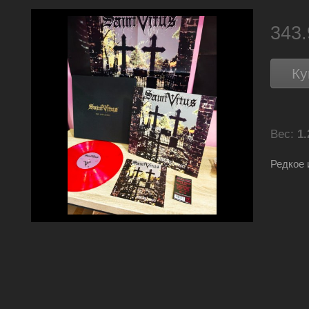
343
Ку
Вес:
1.
Редкое 