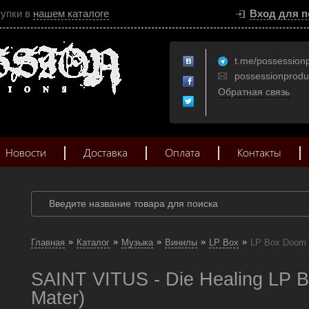
купки в
нашем каталоге
Вход для п
t.me/possession
possessionprod
Обратная связь
Новости
Доставка
Оплата
Контакты
»
»
»
»
»
Главная
Каталог
Музыка
Винилы
LP Box
LP Box Doom 
SAINT VITUS - Die Healing LP 
Mater)