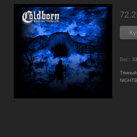
72.
Ку
Вес:
33
Тёмный
NIGHTB