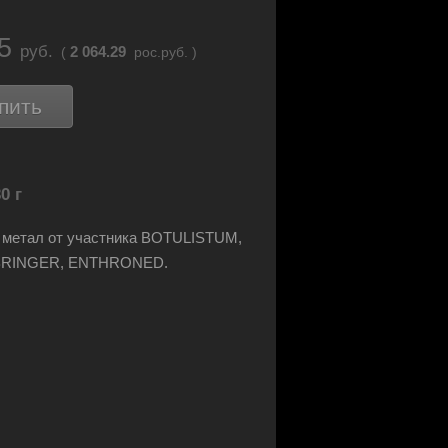
25
руб.
2 064.29
(
рос.руб. )
пить
0 г
 метал от участника BOTULISTUM,
RINGER, ENTHRONED.