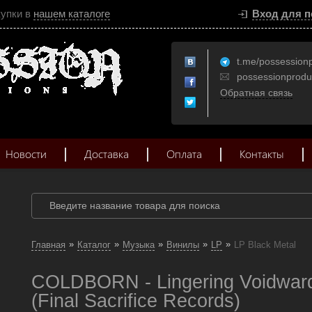
купки в
нашем каталоге
Вход для п
t.me/possession
possessionprod
Обратная связь
Новости
Доставка
Оплата
Контакты
»
»
»
»
»
Главная
Каталог
Музыка
Винилы
LP
LP Black Metal
COLDBORN - Lingering Voidward
(Final Sacrifice Records)