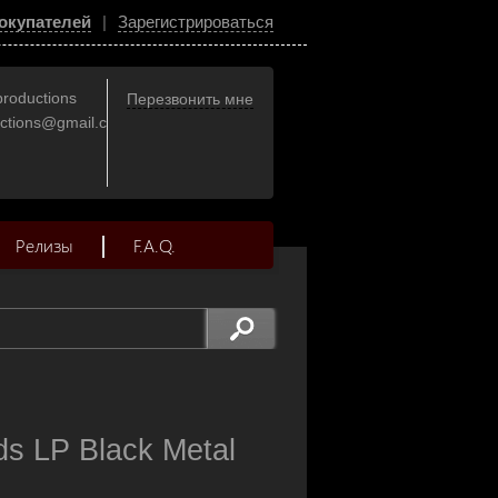
окупателей
|
Зарегистрироваться
productions
Перезвонить мне
uctions@gmail.com
Релизы
F.A.Q.
s LP Black Metal