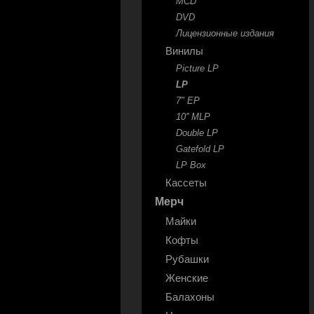
MCD
DVD
Лицензионные издания
Винилы
Picture LP
LP
7" EP
10'' MLP
Double LP
Gatefold LP
LP Box
Кассеты
Мерч
Майки
Кофты
Рубашки
Женские
Балахоны