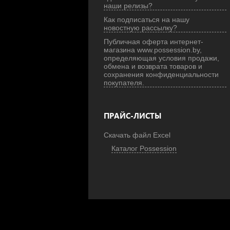
наши релизы?
Как подписаться на нашу
новостную рассылку?
Публичная оферта интернет-
магазина www.possession.by,
определяющая условия продажи,
обмена и возврата товаров и
сохранения конфиденциальности
покупателя.
ПРАЙС-ЛИСТЫ
Скачать файл Excel
Каталог Possession