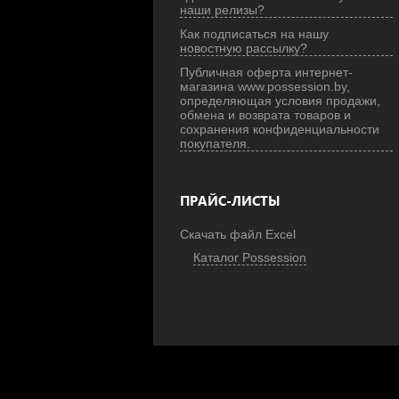
наши релизы?
Как подписаться на нашу
новостную рассылку?
Публичная оферта интернет-
магазина www.possession.by,
определяющая условия продажи,
обмена и возврата товаров и
сохранения конфиденциальности
покупателя.
ПРАЙС-ЛИСТЫ
Скачать файл Excel
Каталог Possession