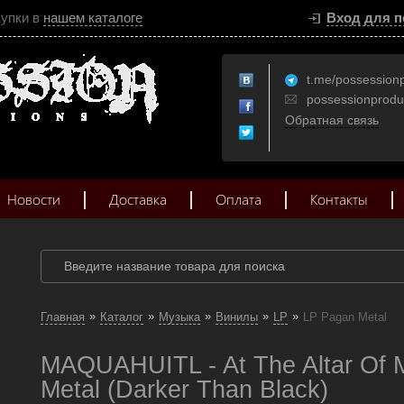
купки в
нашем каталоге
Вход для п
t.me/possession
possessionprod
Обратная связь
Новости
Доставка
Оплата
Контакты
»
»
»
»
»
Главная
Каталог
Музыка
Винилы
LP
LP Pagan Metal
MAQUAHUITL - At The Altar Of 
Metal (Darker Than Black)