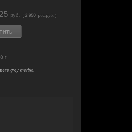
.25
руб.
2 950
(
рос.руб. )
пить
0 г
цвета
grey marble.