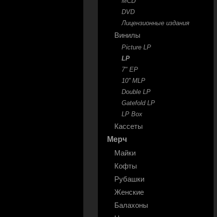
MCD
DVD
Лицензионные издания
Винилы
Picture LP
LP
7" EP
10'' MLP
Double LP
Gatefold LP
LP Box
Кассеты
Мерч
Майки
Кофты
Рубашки
Женские
Балахоны