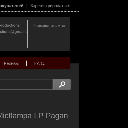
окупателей
|
Зарегистрироваться
productions
Перезвонить мне
uctions@gmail.com
Релизы
F.A.Q.
Mictlampa LP Pagan