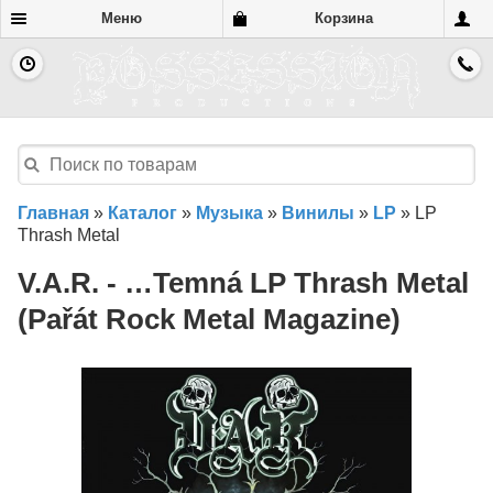
Меню
Корзина
Главная
»
Каталог
»
Музыка
»
Винилы
»
LP
»
LP
Thrash Metal
V.A.R. - …Temná LP Thrash Metal
(Pařát Rock Metal Magazine)