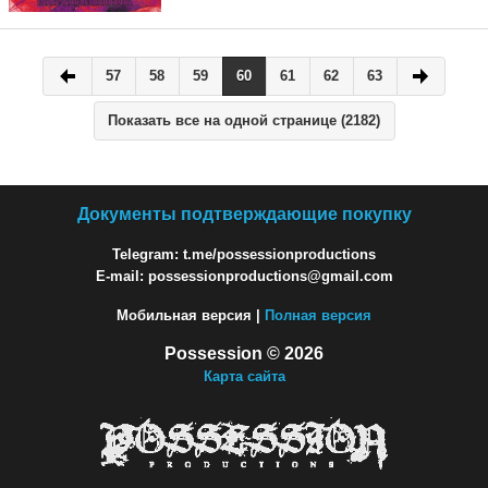
57
58
59
60
61
62
63
Показать все на одной странице (2182)
Документы подтверждающие покупку
Telegram: t.me/possessionproductions
E-mail: possessionproductions@gmail.com
Мобильная версия |
Полная версия
Possession © 2026
Карта сайта