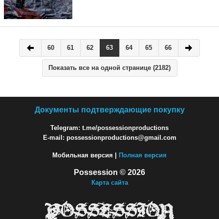
60
61
62
63
64
65
66
Показать все на одной странице (2182)
Документы подтверждающие покупку
Telegram: t.me/possessionproductions
E-mail: possessionproductions@gmail.com
Мобильная версия |
Полная версия
Possession © 2026
Карта сайта