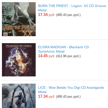
BURN THE PRIEST - Legion: XX CD Groove
Metal
17.34
руб.
(495.43 рос.руб.)
ELVIRA MADIGAN - Blackarts CD
Symphonic Metal
14.45
руб.
(412.86 рос.руб.)
LICE - Woe Betide You Digi-CD Avantgarde
Metal
17.34
руб.
(495.43 рос.руб.)