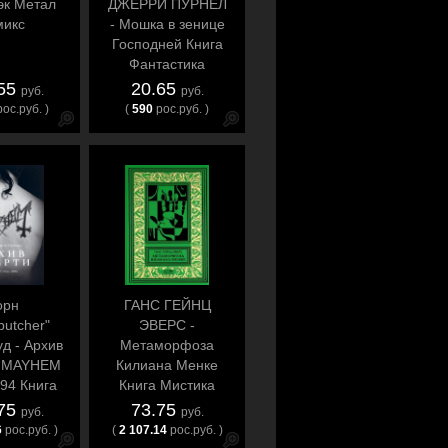
эк Метал
ДЖЕРРИ ПУРНЕЛ
микс
- Мошка в зенице
Господней Книга
Фантастика
.55
20.65
руб.
руб.
рос.руб. )
(
590
рос.руб. )
орн
ГАНС ГЕЙНЦ
butcher"
ЭВЕРС -
д - Архив
Метаморфоза
: MAYHEM
Килиана Менке
94 Книга
Книга Мистика
 Metal
.75
73.75
руб.
руб.
6
рос.руб. )
(
2 107.14
рос.руб. )