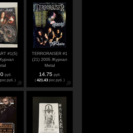
RT #1(5)
TERRORAISER #1
Журнал
(21) 2005 Журнал
tal
Metal
50
14.75
руб.
руб.
рос.руб. )
(
421.43
рос.руб. )