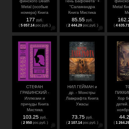
финского Death
Тень Бафомета" +
финско
Metal (особые
"Саламандра
Metal Кн
номера) Книга
Книга Мистика
Me
Death Metal
177
85.55
162
руб.
руб.
(
5 057.14
рос.руб. )
(
2 444.29
рос.руб. )
(
4 635.7
СТЕФАН
НИЛ ГЕЙМАН и
Т
ГРАБИНСКИЙ -
др. - Монстры
ПИККИ
Иллюзии и
Лавкрафта Книга
Хор б
причуды Книга
Ужасы
детей.
Мистика
ноябр
Уж
103.25
73.75
44.
руб.
руб.
(
2 950
рос.руб. )
(
2 107.14
рос.руб. )
(
1 264.2