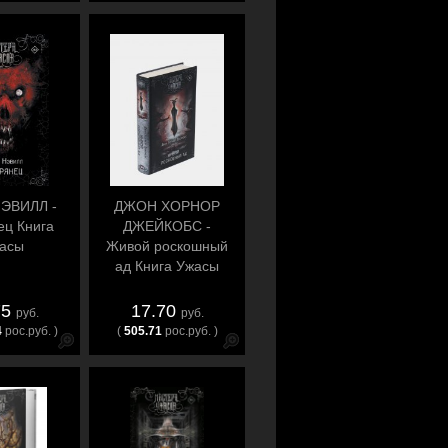
ЭВИЛЛ -
ДЖОН ХОРНОР
ец Книга
ДЖЕЙКОБС -
асы
Живой роскошный
ад Книга Ужасы
75
17.70
руб.
руб.
4
рос.руб. )
(
505.71
рос.руб. )