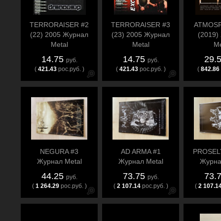
TERRORAISER #2
TERRORAISER #3
ATMOSF
(22) 2005 Журнал
(23) 2005 Журнал
(2019)
Metal
Metal
Me
14.75
14.75
29.
руб.
руб.
(
421.43
рос.руб. )
(
421.43
рос.руб. )
(
842.86
NEGURA #3
AD ARMA #1
PROSEL
Журнал Metal
Журнал Metal
Журна
44.25
73.75
73.
руб.
руб.
(
1 264.29
рос.руб. )
(
2 107.14
рос.руб. )
(
2 107.1