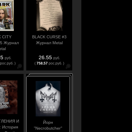
 CITY
BLACK CURSE #3
5 Журнал
Журнал Metal
tal
55
26.55
руб.
руб.
рос.руб. )
(
758.57
рос.руб. )
ТЛЕНИЯ И
Йорн
 История
"Necrobutcher"