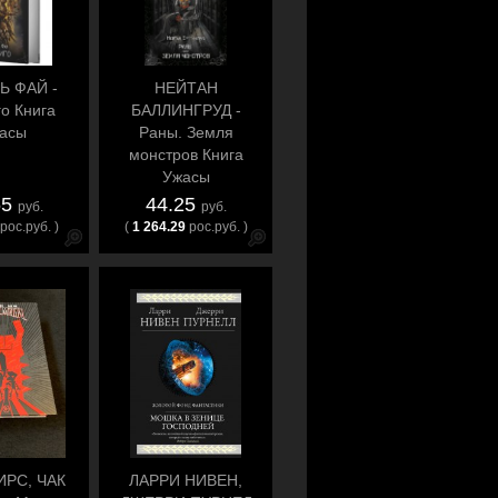
Ь ФАЙ -
НЕЙТАН
о Книга
БАЛЛИНГРУД -
асы
Раны. Земля
монстров Книга
Ужасы
55
44.25
руб.
руб.
рос.руб. )
(
1 264.29
рос.руб. )
ИРС, ЧАК
ЛАРРИ НИВЕН,