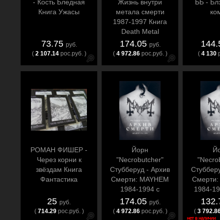
- Кость Бледная
Жизнь внутри
ББ - Бл
Книга Ужасы
метала смерти
ко
1987-1997 Книга
Death Metal
73.75
174.05
144
руб.
руб.
(
2 107.14
рос.руб. )
(
4 972.86
рос.руб. )
(
4 130
РОМАН ФИШЕР -
Йорн
Й
Через корни к
"Necrobutcher"
"Necro
звёздам Книга
Стубберуд - Архив
Стубберу
Фантастика
Смерти: MAYHEM
Смерти
1984-1994 с
1984-19
открытками(предзаказ)
Black
25
174.05
132
руб.
руб.
Книга Black Metal
(
714.29
рос.руб. )
(
4 972.86
рос.руб. )
(
3 792.8