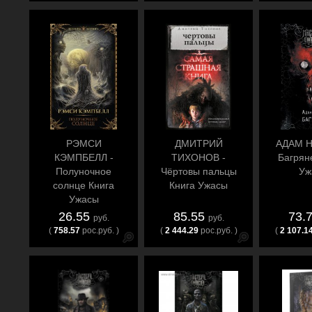
РЭМСИ
ДМИТРИЙ
АДАМ Н
КЭМПБЕЛЛ -
ТИХОНОВ -
Багрян
Полуночное
Чёртовы пальцы
Уж
солнце Книга
Книга Ужасы
Ужасы
26.55
85.55
73.
руб.
руб.
(
758.57
рос.руб. )
(
2 444.29
рос.руб. )
(
2 107.1