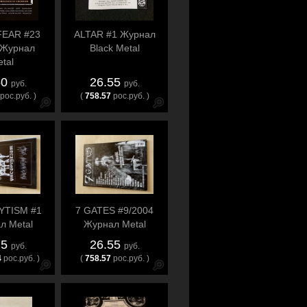
EAR #23
ALTAR #1 Журнал
 Журнал
Black Metal
tal
50
26.55
руб.
руб.
рос.руб. )
(
758.57
рос.руб. )
YTISM #1
7 GATES #9/2004
л Metal
Журнал Metal
75
26.55
руб.
руб.
4
рос.руб. )
(
758.57
рос.руб. )