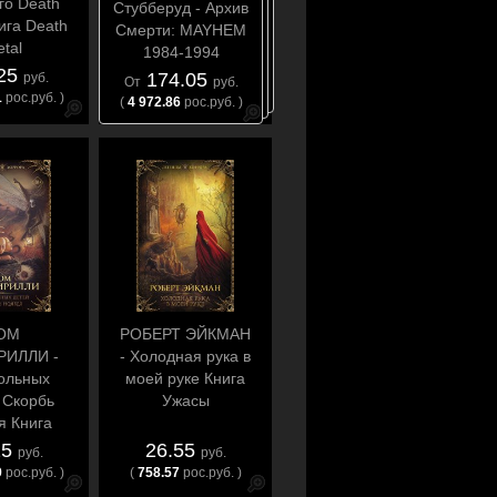
го Death
Стубберуд - Архив
ига Death
Смерти: MAYHEM
tal
1984-1994
.25
красивые номера
174.05
руб.
От
руб.
Книга Black Metal
1
рос.руб. )
(
4 972.86
рос.руб. )
ОМ
РОБЕРТ ЭЙКМАН
РИЛЛИ -
- Холодная рука в
ольных
моей руке Книга
 Скорбь
Ужасы
я Книга
асы
25
26.55
руб.
руб.
9
рос.руб. )
(
758.57
рос.руб. )