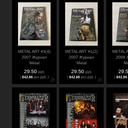
METAL ART #3(4)
METAL ART #1(2)
METAL A
2007 Журнал
2007 Журнал
2008 
Metal
Metal
Me
29.50
29.50
29.
руб.
руб.
(
842.86
рос.руб. )
(
842.86
рос.руб. )
(
842.86