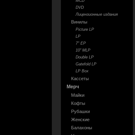
MCD
DVD
Лицензионные издания
Винилы
Picture LP
LP
7" EP
10'' MLP
Double LP
Gatefold LP
LP Box
Кассеты
Мерч
Майки
Кофты
Рубашки
Женские
Балахоны