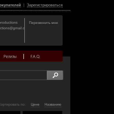
окупателей
|
Зарегистрироваться
productions
Перезвонить мне
uctions@gmail.com
Релизы
F.A.Q.
Сортировать по:
Цене
Названию