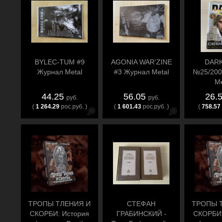
BYLEC-TUM #9
AGONIA WAR'ZINE
DARK
Журнал Metal
#3 Журнал Metal
№25/200
Me
44.25
56.05
26.
руб.
руб.
(
1 264.29
рос.руб. )
(
1 601.43
рос.руб. )
(
758.57
ТРОПЫ ТЛЕНИЯ И
СТЕФАН
ТРОПЫ 
СКОРБИ: История
ГРАБИНСКИЙ -
СКОРБИ: