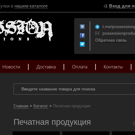
купки в
нашем каталоге
Вход для п
t.me/possession
possessionprod
Обратная связь
Новости
Доставка
Оплата
Контакты
»
»
Главная
Каталог
Печатная продукция
Печатная продукция