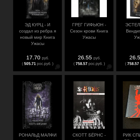
ЭД КУРЦ - И
ГРЕГ ГИФЬЮН -
ЭСТЕЛ
создал из ребра я
Сезон крови Книга
Вендиг
новый мир Книга
Ужасы
Уж
Ужасы
17.70
26.55
26.
руб.
руб.
(
505.71
рос.руб. )
(
758.57
рос.руб. )
(
758.57
РОНАЛЬД МАЛФИ
СКОТТ БЁРНС -
РИК СП