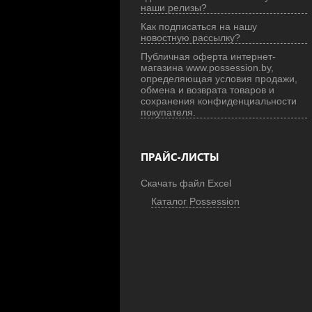
наши релизы?
Как подписаться на нашу
новостную рассылку?
Публичная оферта интернет-
магазина www.possession.by,
определяющая условия продажи,
обмена и возврата товаров и
сохранения конфиденциальности
покупателя.
ПРАЙС-ЛИСТЫ
Скачать файл Excel
Каталог Possession